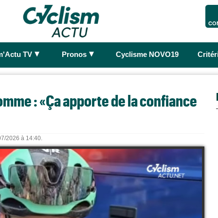
CO
►
►
m'Actu TV
Pronos
Cyclisme NOVO19
Crité
omme : «Ça apporte de la confiance
/07/2026 à 14:40.