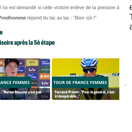
'il lui est demandé si cette victoire enlève de la pression à
Prodhomme
répond du tac au tac :
"Bien sûr !"
pe
soire après la 5è étape
RANCE FEMMES
TOUR DE FRANCE FEMMES
-
 : "Marlen Reusser n’est pas
Ferrand-Prévot : "Pour le général, c'est
irrécupérable..."