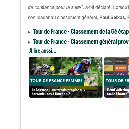
de confiance pour la suite"
, a-t-il déclaré. Lorsqu
son leader au classement général,
Paul Seixas
,
Tour de France - Classement de la 5è éta
Tour de France - Classement général provi
A lire aussi...
TOUR DE FRANCE FEMMES
TOUR DE F
La 6e étape… un terrain propice aux
Demi Vollering
baroudeuses à Tournon ?
facile à battre"