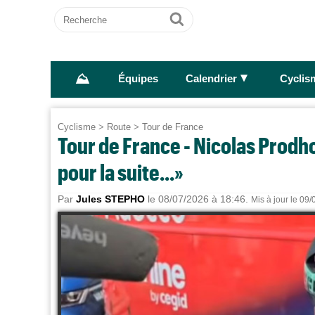
Recherche
Ok
⛰
►
Équipes
Calendrier
Cyclis
Cyclisme
>
Route
>
Tour de France
Tour de France - Nicolas Prodh
pour la suite...»
Par
Jules STEPHO
le 08/07/2026 à 18:46.
Mis à jour le 09