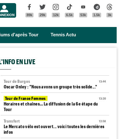
Menu
Facebook
Twitter
Instagram
Tik Tok
Youtube
Dailymotion
Threads
NNEXION
89k
29k
12k
6.5k
53k
1.5k
3k
riums d'après Tour
Tennis Actu
L'INFO EN LIVE
Tour de Burgos
13:44
Oscar Onley : "Nous avons un groupe très solide..."
Tour de France Femmes
13:20
Horaires et chaînes… La diffusion de la 6e étape du
Tour
Transfert
12:58
Le Mercato vélo est ouvert... voici toutes les dernières
infos