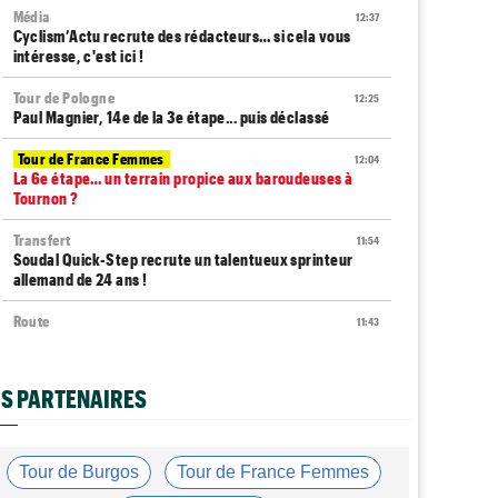
Média
12:37
Cyclism’Actu recrute des rédacteurs… si cela vous
intéresse, c'est ici !
Tour de Pologne
12:25
Paul Magnier, 14e de la 3e étape... puis déclassé
Tour de France Femmes
12:04
La 6e étape… un terrain propice aux baroudeuses à
Tournon ?
Transfert
11:54
Soudal Quick-Step recrute un talentueux sprinteur
allemand de 24 ans !
Route
11:43
Trine Vingegaard : "L'entraînement ne devrait pas être
une corvée..."
S PARTENAIRES
Tour de France Femmes
11:20
Lorena Wiebes : "Génial de voir autant de spectateurs"
Tour de France Femmes
11:13
Tour de Burgos
Tour de France Femmes
Demi Vollering : "Marlen Reusser n’est pas facile à