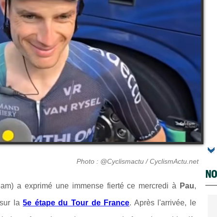
Photo : @Cyclismactu / CyclismActu.net
NO
m) a exprimé une immense fierté ce mercredi à
Pau
,
sur la
5e étape du Tour de France
. Après l'arrivée, le