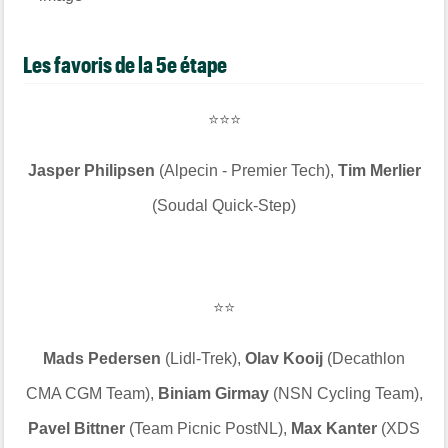
Les favoris de la 5e étape
⭐️⭐️⭐️
Jasper Philipsen
(Alpecin - Premier Tech),
Tim Merlier
(Soudal Quick-Step)
⭐️⭐️
Mads Pedersen
(Lidl-Trek),
Olav Kooij
(Decathlon
CMA CGM Team),
Biniam Girmay
(NSN Cycling Team),
Pavel Bittner
(Team Picnic PostNL),
Max Kanter
(XDS