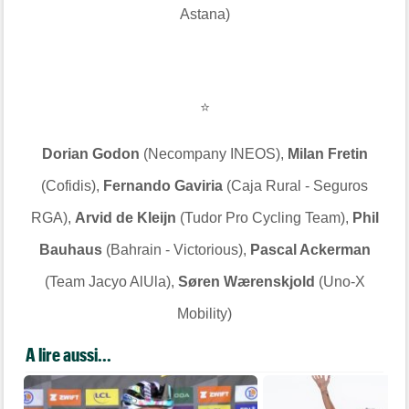
Astana)
⭐️
Dorian Godon
(Necompany INEOS),
Milan Fretin
(Cofidis),
Fernando Gaviria
(Caja Rural - Seguros
RGA),
Arvid de Kleijn
(Tudor Pro Cycling Team),
Phil
Bauhaus
(Bahrain - Victorious),
Pascal Ackerman
(Team Jacyo AlUla),
Søren Wærenskjold
(Uno-X
Mobility)
A lire aussi...