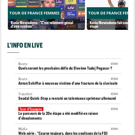
TOUR DE FRANCE FEMMES
TOUR DE FRANCE FEMM
Kasia Niewiadoma : "C'est tellement génial
Kasia Niewiadoma fait coup dou
d'être cycliste"
étape
L'INFO EN LIVE
Route
07/08
Quels seront les prochains défis du Slovène Tadej Pogacar ?
Route
07/08
Anton Schiffer à nouveau victime d'une fracture de la clavicule
Transfert
07/08
Soudal Quick-Step a recruté un talentueux sprinteur allemand
Tour d'Espagne
07/08
Le parcours de la 20e étape a été modifié en raison
d'éboulements
Média
07/08
Web-série : "Course toujours, dans les coulisses de la FDJ