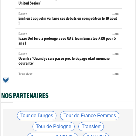
United Series"
Route
07/08
Émilien Jacquelin va faire ses débuts en compétition le 16 août
!
Route
07/08
Isaac Del Toro a prolongé avec UAE Team Emirates-XRG pour 5
ans !
Route
07/08
Gesink : "Quand je suis passé pro, le dopage était monnaie
courante"
Transfert
07/08
Le Mercato vélo est ouvert... toutes les dernières infos et
rumeurs
NOS PARTENAIRES
Transfert
07/08
Lotto-Intermarché fait passer pro trois jeunes de sa formation
Tour de France Femmes
07/08
Kasia Niewiadoma : "C'est tellement génial d'être cycliste"
Tour de Burgos
Tour de France Femmes
Tour de Burgos
07/08
Tour de Pologne
Transfert
Matthew Brennan : "Je me suis retrouvé un peu trop loin…"