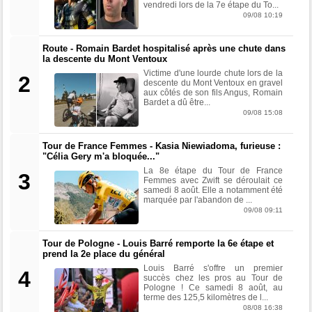
vendredi lors de la 7e étape du To...
09/08 10:19
Tour de France Femmes
12:13
Lorena Wiebes : "Je dois encore finir..."
Route - Romain Bardet hospitalisé après une chute dans
Tour d'Espagne
11:59
la descente du Mont Ventoux
Pas encore remis, Primoz Roglic pourrait manquer La Vuelta
Victime d'une lourde chute lors de la
2
descente du Mont Ventoux en gravel
Tour de France
aux côtés de son fils Angus, Romain
11:38
Dorian Godon a fini le Tour avec quatre côtes fracturées
Bardet a dû être...
09/08 15:08
Média
11:20
Cyclism’Actu recrute rédacteurs… toutes les informations ici !
Tour de France Femmes - Kasia Niewiadoma, furieuse :
"Célia Gery m'a bloquée..."
Tour de France Femmes
11:13
La FDJ-SUEZ assume sa stratégie : "C'est ça, le cyclisme"
La 8e étape du Tour de France
3
Femmes avec Zwift se déroulait ce
samedi 8 août. Elle a notamment été
Média
10:33
marquée par l'abandon de ...
L'abonnement à Cyclism'Actu sans pub ni pop up : 9,99€ pour 1
09/08 09:11
an
Tour de France Femmes
Tour de Pologne - Louis Barré remporte la 6e étape et
10:19
Lilan Calmejane : "Ferrand-Prévot raconte des salades…"
prend la 2e place du général
Louis Barré s'offre un premier
4
succès chez les pros au Tour de
Pologne ! Ce samedi 8 août, au
terme des 125,5 kilomètres de l...
08/08 16:38