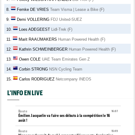
8.
Femke DE VRIES
Team Visma | Lease a Bike (F)
9.
Demi VOLLERING
FDJ United-SUEZ
10.
Loes ADEGEEST
Lidl-Trek (F)
11.
Marit RAAIJMAKERS
Human Powered Health (F)
12.
Kathrin SCHWEINBERGER
Human Powered Health (F)
13.
Owen COLE
UAE Team Emirates Gen Z
14.
Corbin STRONG
NSN Cycling Team
15.
Carlos RODRIGUEZ
Netcompany INEOS
L'INFO EN LIVE
Route
16:07
Émilien Jacquelin va faire ses débuts à la compétition le 16
août !
Route
15:49