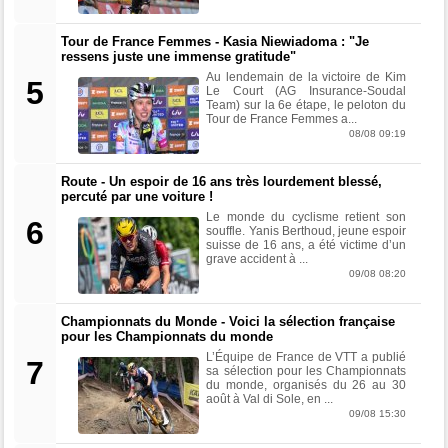
Tour de France Femmes - Kasia Niewiadoma : "Je
ressens juste une immense gratitude"
Au lendemain de la victoire de Kim
5
Le Court (AG Insurance-Soudal
Team) sur la 6e étape, le peloton du
Tour de France Femmes a...
08/08 09:19
Route - Un espoir de 16 ans très lourdement blessé,
percuté par une voiture !
Le monde du cyclisme retient son
6
souffle. Yanis Berthoud, jeune espoir
suisse de 16 ans, a été victime d’un
grave accident à ...
09/08 08:20
Championnats du Monde - Voici la sélection française
pour les Championnats du monde
L’Équipe de France de VTT a publié
7
sa sélection pour les Championnats
du monde, organisés du 26 au 30
août à Val di Sole, en ...
09/08 15:30