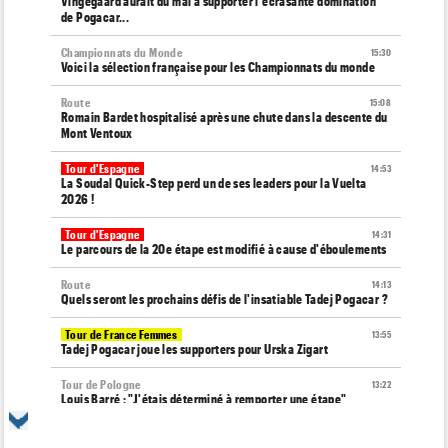
Vingegaard aurait du mal à supporter l'écrasante domination
de Pogacar...
Championnats du Monde
15:30
Voici la sélection française pour les Championnats du monde
Route
15:08
Romain Bardet hospitalisé après une chute dans la descente du
Mont Ventoux
Tour d'Espagne
14:53
La Soudal Quick-Step perd un de ses leaders pour la Vuelta
2026 !
Tour d'Espagne
14:31
Le parcours de la 20e étape est modifié à cause d'éboulements
Route
14:13
Quels seront les prochains défis de l'insatiable Tadej Pogacar ?
Tour de France Femmes
13:55
Tadej Pogacar joue les supporters pour Urska Zigart
Tour de Pologne
13:22
Louis Barré : "J'étais déterminé à remporter une étape"
Tour de France Femmes
13:04