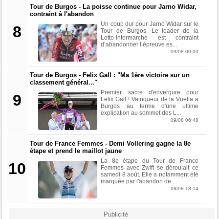
Tour de Burgos - La poisse continue pour Jarno Widar,
contraint à l'abandon
Un coup dur pour Jarno Widar sur le
8
Tour de Burgos. Le leader de la
Lotto-Intermarché est contraint
d’abandonner l’épreuve es...
09/08 09:00
Tour de Burgos - Felix Gall : "Ma 1ère victoire sur un
classement général..."
Premier sacre d'envergure pour
9
Felix Gall ! Vainqueur de la Vuelta a
Burgos au terme d'une ultime
explication au sommet des L...
09/08 06:48
Tour de France Femmes - Demi Vollering gagne la 8e
étape et prend le maillot jaune
La 8e étape du Tour de France
10
Femmes avec Zwift se déroulait ce
samedi 8 août. Elle a notamment été
marquée par l'abandon de ...
08/08 18:14
Publicité