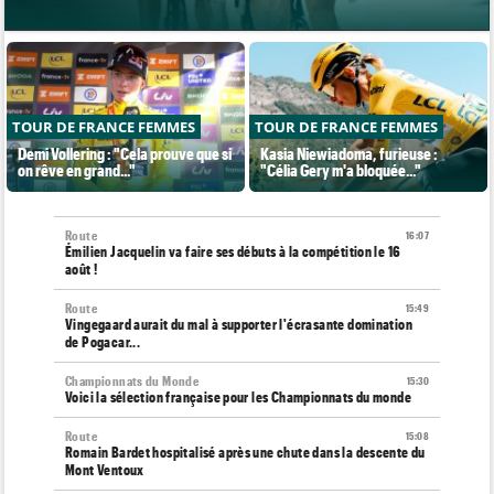
TOUR DE FRANCE FEMMES
TOUR DE FRANCE FEMMES
Demi Vollering : "Cela prouve que si
Kasia Niewiadoma, furieuse :
on rêve en grand..."
"Célia Gery m'a bloquée..."
Route
16:07
Émilien Jacquelin va faire ses débuts à la compétition le 16
août !
Route
15:49
Vingegaard aurait du mal à supporter l'écrasante domination
de Pogacar...
Championnats du Monde
15:30
Voici la sélection française pour les Championnats du monde
Route
15:08
Romain Bardet hospitalisé après une chute dans la descente du
Mont Ventoux