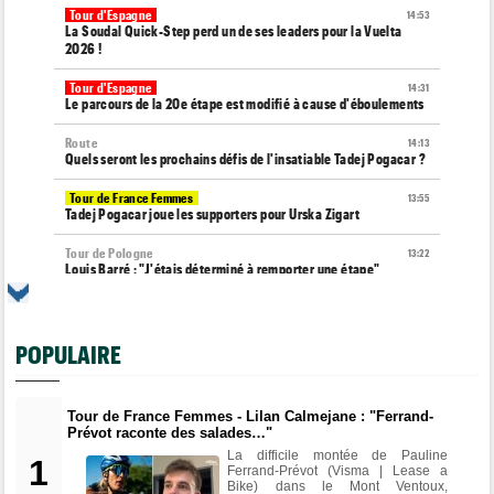
Tour d'Espagne
14:53
La Soudal Quick-Step perd un de ses leaders pour la Vuelta
2026 !
Tour d'Espagne
14:31
Le parcours de la 20e étape est modifié à cause d'éboulements
Route
14:13
Quels seront les prochains défis de l'insatiable Tadej Pogacar ?
Tour de France Femmes
13:55
Tadej Pogacar joue les supporters pour Urska Zigart
Tour de Pologne
13:22
Louis Barré : "J'étais déterminé à remporter une étape"
Tour de France Femmes
13:04
Loes Adegeest : "On essaiera encore..."
POPULAIRE
Tour de France Femmes
12:58
La 9e et dernière étape à Nice... Vollering ou Niewiadoma ?
Tour de France Femmes - Lilan Calmejane : "Ferrand-
Tour de France Femmes
12:54
Prévot raconte des salades…"
Puck Pieterse : "Je ne sais pas à quoi m'attendre"
La difficile montée de Pauline
1
Ferrand-Prévot (Visma | Lease a
Tour de France Femmes
12:31
Bike) dans le Mont Ventoux,
Niedermaier : "J’ai dit à Kasia que ce n’est pas fini"