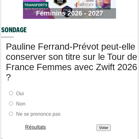
TRANSFERTS
Tour de Pologne
06/08
Bart Lemmen fait coup double sur la 4e étape, UAE déçoit !
Féminins 2026 - 2027
Média
06/08
Votre abonnement à Cyclism'Actu sans pub ni pop up : 9,99€
SONDAGE
pour 1 an
Tour de Burgos
06/08
Pauline Ferrand-Prévot peut-elle
Felix Gall remporte la 3e étape et prend les commandes du
général
conserver son titre sur le Tour de
France Femmes avec Zwift 2026
?
Oui
Non
Ne se prononce pas
Résultats
-