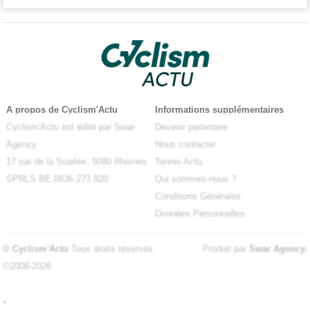
A propos de Cyclism'Actu
Informations supplémentaires
Cyclism'Actu est édité par Swar-
Devenir partenaire
Agency
Nous contacter
17 rue de la Suarlée, 5080 Rhisnes
Tennis Actu
SPRLS BE 0836.273.820
Qui sommes-nous ?
Conditions Générales
Données Personnelles
© Cyclism'Actu
Tous droits réservés
Produit par
Swar Agency
.
©2008-2026
-