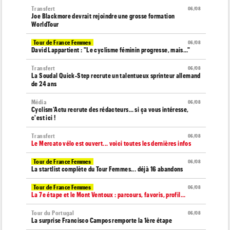
Transfert
06/08
Joe Blackmore devrait rejoindre une grosse formation
WorldTour
Tour de France Femmes
06/08
David Lappartient : "Le cyclisme féminin progresse, mais…"
Transfert
06/08
La Soudal Quick-Step recrute un talentueux sprinteur allemand
de 24 ans
Média
06/08
Cyclism’Actu recrute des rédacteurs… si ça vous intéresse,
c'est ici !
Transfert
06/08
Le Mercato vélo est ouvert... voici toutes les dernières infos
Tour de France Femmes
06/08
La startlist complète du Tour Femmes... déjà 16 abandons
Tour de France Femmes
06/08
La 7e étape et le Mont Ventoux : parcours, favoris, profil…
Tour du Portugal
06/08
La surprise Francisco Campos remporte la 1ère étape