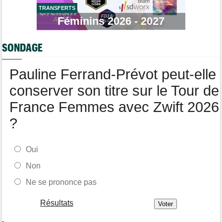
TRANSFERTS
Route
08/08
Robert Gesink : "Le cyclisme moderne est beaucoup plus
Féminins 2026 - 2027
propre..."
Tour de Pologne
08/08
SONDAGE
Joao Almeida a dû abandonner après une chute
Pauline Ferrand-Prévot peut-elle
conserver son titre sur le Tour de
France Femmes avec Zwift 2026
?
Oui
Non
Ne se prononce pas
Résultats
-