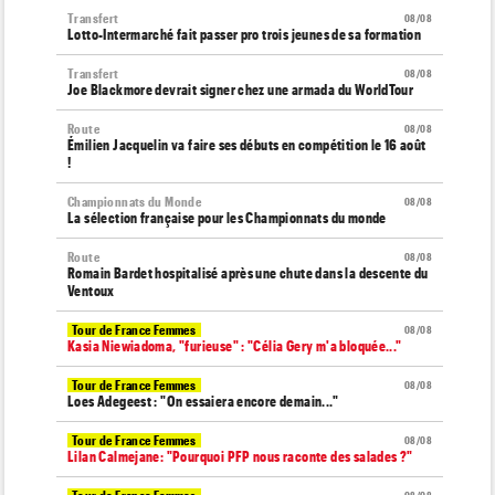
Transfert
08/08
Lotto-Intermarché fait passer pro trois jeunes de sa formation
Transfert
08/08
Joe Blackmore devrait signer chez une armada du WorldTour
Route
08/08
Émilien Jacquelin va faire ses débuts en compétition le 16 août
!
Championnats du Monde
08/08
La sélection française pour les Championnats du monde
Route
08/08
Romain Bardet hospitalisé après une chute dans la descente du
Ventoux
Tour de France Femmes
08/08
Kasia Niewiadoma, "furieuse" : "Célia Gery m'a bloquée..."
Tour de France Femmes
08/08
Loes Adegeest : "On essaiera encore demain..."
Tour de France Femmes
08/08
Lilan Calmejane: "Pourquoi PFP nous raconte des salades ?"