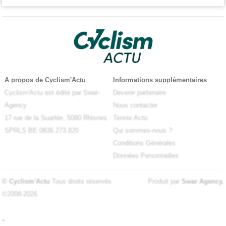
A propos de Cyclism'Actu
Informations supplémentaires
Cyclism'Actu est édité par Swar-
Devenir partenaire
Agency
Nous contacter
17 rue de la Suarlée, 5080 Rhisnes
Tennis Actu
SPRLS BE 0836.273.820
Qui sommes-nous ?
Conditions Générales
Données Personnelles
© Cyclism'Actu
Tous droits réservés
Produit par
Swar Agency
.
©2008-2026
-