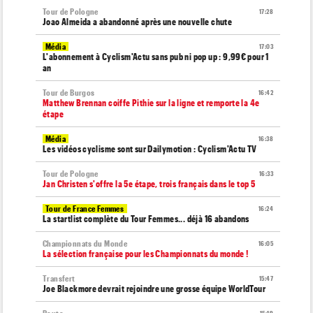
Tour de Pologne
17:28
Joao Almeida a abandonné après une nouvelle chute
Média
17:03
L'abonnement à Cyclism'Actu sans pub ni pop up : 9,99€ pour 1
an
Tour de Burgos
16:42
Matthew Brennan coiffe Pithie sur la ligne et remporte la 4e
étape
Média
16:38
Les vidéos cyclisme sont sur Dailymotion : Cyclism'Actu TV
Tour de Pologne
16:33
Jan Christen s'offre la 5e étape, trois français dans le top 5
Tour de France Femmes
16:24
La startlist complète du Tour Femmes... déjà 16 abandons
Championnats du Monde
16:05
La sélection française pour les Championnats du monde !
Transfert
15:47
Joe Blackmore devrait rejoindre une grosse équipe WorldTour