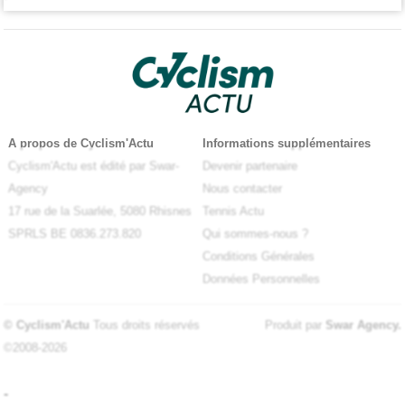
A propos de Cyclism'Actu
Informations supplémentaires
Cyclism'Actu est édité par Swar-
Devenir partenaire
Agency
Nous contacter
17 rue de la Suarlée, 5080 Rhisnes
Tennis Actu
SPRLS BE 0836.273.820
Qui sommes-nous ?
Conditions Générales
Données Personnelles
© Cyclism'Actu
Tous droits réservés
Produit par
Swar Agency
.
©2008-2026
-