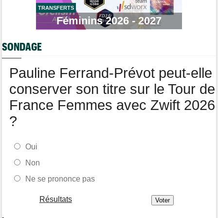
Route
12:34
Quels seront les prochains défis du champion du monde Tadej
TRANSFERTS
Pogacar ?
Féminins 2026 - 2027
Tour de France Femmes
12:12
Parcours, favoris, profil… La 7e étape et le Mont Ventoux !
SONDAGE
Route
11:49
Anton Schiffer victime d'une fracture pour la 2e fois en 2 mois !
Pauline Ferrand-Prévot peut-elle
conserver son titre sur le Tour de
France Femmes avec Zwift 2026
?
Oui
Non
Ne se prononce pas
Résultats
-