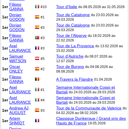
Filippo
1er
Tour d'Italie
#10
du 08.05.2026 au 31.05.2026
GANNA
Dorian
Tour de Catalogne
du 23.03.2026 au
1er
#1
GODON
29.03.2026
Dorian
Tour de Catalogne
du 23.03.2026 au
1er
#3
GODON
29.03.2026
Filippo
Tour de l'Algarve
du 18.02.2026 au
1er
#3
GANNA
22.02.2026
Axel
Tour de La Provence
du 13.02.2026 au
1er
#3
LAURANCE
15.02.2026
Samuel
Tour d'Autriche
du 08.07.2026 au
1er
#5
WATSON
12.07.2026
Oscar
Tour de Burgos
du 04.08.2026 au
1er
#2
ONLEY
08.08.2026
Filippo
1er
A Travers la Flandre
01.04.2026
GANNA
Axel
Semaine Internationale Coppi et
1er
#1
LAURANCE
Bartali
du 24.03.2026 au 28.03.2026
Axel
Semaine Internationale Coppi et
1er
#4
LAURANCE
Bartali
du 24.03.2026 au 28.03.2026
Andrew AJ
Tour de la Communaute de Valence
du
1er
#3
AUGUST
04.02.2026 au 08.02.2026
Artem
Classique Dunkerque / Grand prix des
1er
SHMIDT
Hauts de France
19.05.2026
Dorian