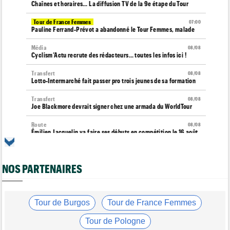
Chaînes et horaires… La diffusion TV de la 9e étape du Tour
Tour de France Femmes
07:00
Pauline Ferrand-Prévot a abandonné le Tour Femmes, malade
Média
08/08
Cyclism’Actu recrute des rédacteurs… toutes les infos ici !
Transfert
08/08
Lotto-Intermarché fait passer pro trois jeunes de sa formation
Transfert
08/08
Joe Blackmore devrait signer chez une armada du WorldTour
Route
08/08
Émilien Jacquelin va faire ses débuts en compétition le 16 août
!
Championnats du Monde
08/08
NOS PARTENAIRES
La sélection française pour les Championnats du monde
Route
08/08
Romain Bardet hospitalisé après une chute dans la descente du
Ventoux
Tour de Burgos
Tour de France Femmes
Tour de France Femmes
08/08
Tour de Pologne
Kasia Niewiadoma, "furieuse" : "Célia Gery m'a bloquée..."