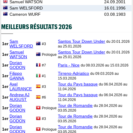
Samuel WATSON
24.09.2001
Sam WELSFORD
16.01.1996
Cameron WURF
03.08.1983
MEILLEURS RÉSULTATS 2026
Sam
Santos Tour Down Under
du 20.01.2026
1er
#3
WELSFORD
au 25.01.2026
Samuel
Santos Tour Down Under
du 20.01.2026
1er
Prologue
WATSON
au 25.01.2026
Dorian
1er
Paris - Nice
#7
du 08.03.2026 au 15.03.2026
GODON
Filippo
Tirreno-Adriatico
du 09.03.2026 au
1er
#1
GANNA
15.03.2026
Axel
Tour du Pays basque
du 06.04.2026 au
1er
#3
LAURANCE
11.04.2026
Andrew AJ
Tour du Pays basque
du 06.04.2026 au
1er
#6
AUGUST
11.04.2026
Dorian
Tour de Romandie
du 28.04.2026 au
1er
Prologue
GODON
03.05.2026
Dorian
Tour de Romandie
du 28.04.2026 au
1er
#3
GODON
03.05.2026
Dorian
Tour de Romandie
du 28.04.2026 au
1er
Prologue
GODON
03.05.2026