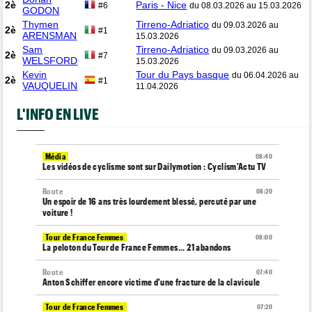
2è
Paris - Nice
#6
du 08.03.2026 au 15.03.2026
GODON
Thymen
Tirreno-Adriatico
du 09.03.2026 au
2è
#1
ARENSMAN
15.03.2026
Sam
Tirreno-Adriatico
du 09.03.2026 au
2è
#7
WELSFORD
15.03.2026
Kevin
Tour du Pays basque
du 06.04.2026 au
2è
#1
VAUQUELIN
11.04.2026
L'INFO EN LIVE
Média
08:40
Les vidéos de cyclisme sont sur Dailymotion : Cyclism'Actu TV
Route
08:20
Un espoir de 16 ans très lourdement blessé, percuté par une
voiture !
Tour de France Femmes
08:00
La peloton du Tour de France Femmes... 21 abandons
Route
07:40
Anton Schiffer encore victime d'une fracture de la clavicule
Tour de France Femmes
07:20