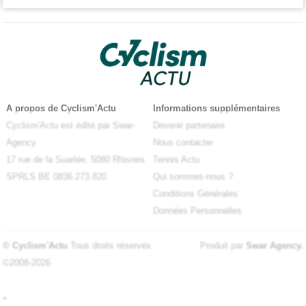
A propos de Cyclism'Actu
Informations supplémentaires
Cyclism'Actu est édité par Swar-
Devenir partenaire
Agency
Nous contacter
17 rue de la Suarlée, 5080 Rhisnes
Tennis Actu
SPRLS BE 0836.273.820
Qui sommes-nous ?
Conditions Générales
Données Personnelles
© Cyclism'Actu
Tous droits réservés
Produit par
Swar Agency
.
©2008-2026
-