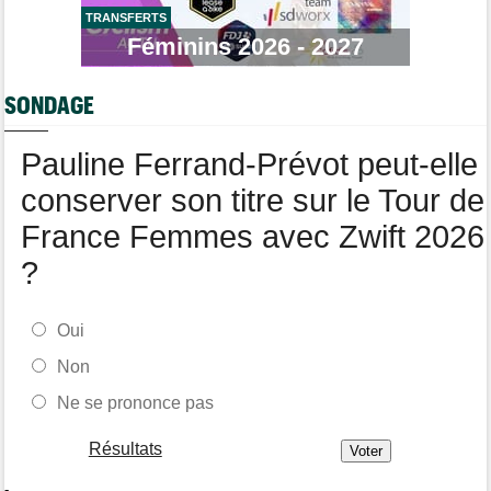
TRANSFERTS
Tour de Pologne
Féminins 2026 - 2027
09/08
Stefan Küng la 7e étape, Brenner le général... jackpot pour
Tudor
SONDAGE
Route
09/08
Romain Bardet hospitalisé après une chute dans la descente du
Mont Ventoux
Pauline Ferrand-Prévot peut-elle
conserver son titre sur le Tour de
France Femmes avec Zwift 2026
?
Oui
Non
Ne se prononce pas
Résultats
-