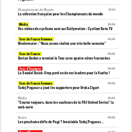
Championnats du Monde
07:03
La sélection française pour les Championnats du monde
Média
09/08
Vos vidéos de cyclisme sont sur Dailymotion : Cyclism'Actu TV
Tour de France Femmes
09/08
Niedermaier : "Nous avons réalisé une très belle semaine"
Tour de France
09/08
Dorian Godon a terminé le Tour avec quatre côtes fracturées
Tour d'Espagne
09/08
La Soudal Quick-Step perd un de ses leaders pour la Vuelta !
Tour de France Femmes
09/08
Tadej Pogacar a joué les supporters pour Urska Zigart
Média
09/08
"Course toujours, dans les coulisses de la FDJ United Series" la
web-serie
Route
09/08
Les prochains défis de Pogi ? Insatiable Tadej Pogacar...