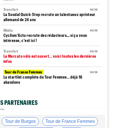
Transfert
06/08
La Soudal Quick-Step recrute un talentueux sprinteur
allemand de 24 ans
Média
06/08
Cyclism’Actu recrute des rédacteurs… si ça vous
intéresse, c'est ici !
Transfert
06/08
Le Mercato vélo est ouvert... voici toutes les dernières
infos
Tour de France Femmes
06/08
La startlist complète du Tour Femmes... déjà 16
abandons
Tour de France Femmes
06/08
La 7e étape et le Mont Ventoux : parcours, favoris,
S PARTENAIRES
profil…
Tour du Portugal
06/08
La surprise Francisco Campos remporte la 1ère étape
Tour de Burgos
Tour de France Femmes