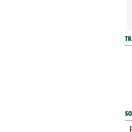
TR
SO