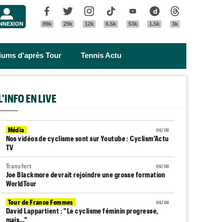
Menu
Facebook
Twitter
Instagram
Tik Tok
Youtube
Dailymotion
Threads
NNEXION
89k
29k
12k
6.5k
53k
1.5k
3k
riums d'après Tour
Tennis Actu
L'INFO EN LIVE
Média
06/08
Nos vidéos de cyclisme sont sur Youtube : Cyclism'Actu
TV
Transfert
06/08
Joe Blackmore devrait rejoindre une grosse formation
WorldTour
Tour de France Femmes
06/08
David Lappartient : "Le cyclisme féminin progresse,
mais…"