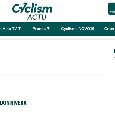
CO
►
►
m'Actu TV
Pronos
Cyclisme NOVO19
Crité
NDON RIVERA