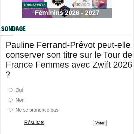
longtemps"
TRANSFERTS
Féminins 2026 - 2027
Tour de France Femmes
06/08
Marlen Reusser : "Le Mont Ventoux... on verra"
SONDAGE
Route
06/08
Isaac Del Toro prolonge avec UAE Team Emirates-XRG jusqu'en
2031
Pauline Ferrand-Prévot peut-elle
conserver son titre sur le Tour de
France Femmes avec Zwift 2026
?
Oui
Non
Ne se prononce pas
Résultats
-