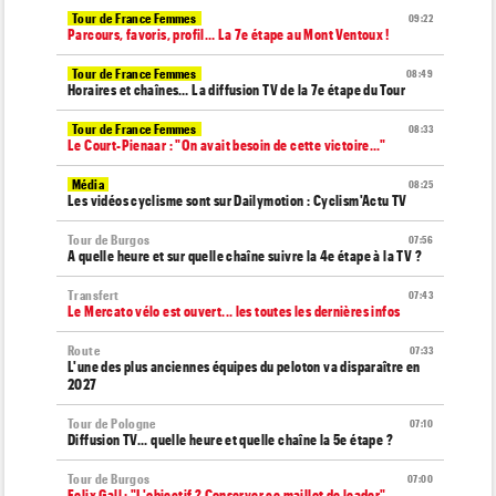
Tour de France Femmes
09:22
Parcours, favoris, profil… La 7e étape au Mont Ventoux !
Tour de France Femmes
08:49
Horaires et chaînes… La diffusion TV de la 7e étape du Tour
Tour de France Femmes
08:33
Le Court-Pienaar : "On avait besoin de cette victoire..."
Média
08:25
Les vidéos cyclisme sont sur Dailymotion : Cyclism'Actu TV
Tour de Burgos
07:56
A quelle heure et sur quelle chaîne suivre la 4e étape à la TV ?
Transfert
07:43
Le Mercato vélo est ouvert... les toutes les dernières infos
Route
07:33
L'une des plus anciennes équipes du peloton va disparaître en
2027
Tour de Pologne
07:10
Diffusion TV... quelle heure et quelle chaîne la 5e étape ?
Tour de Burgos
07:00
Felix Gall : "L'objectif ? Conserver ce maillot de leader"