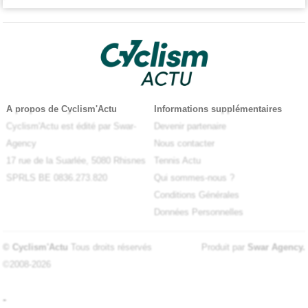
A propos de Cyclism'Actu
Informations supplémentaires
Cyclism'Actu est édité par Swar-
Devenir partenaire
Agency
Nous contacter
17 rue de la Suarlée, 5080 Rhisnes
Tennis Actu
SPRLS BE 0836.273.820
Qui sommes-nous ?
Conditions Générales
Données Personnelles
© Cyclism'Actu
Tous droits réservés
Produit par
Swar Agency
.
©2008-2026
-