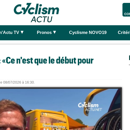
CO
►
►
m'Actu TV
Pronos
Cyclisme NOVO19
Crité
 «Ce n'est que le début pour
 le 08/07/2026 à 16:30.