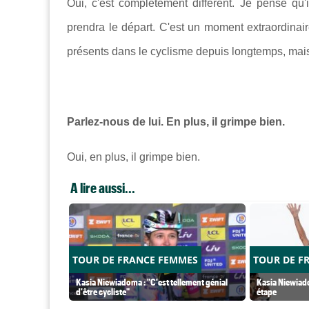
Oui, c'est complètement différent. Je pense qu'
prendra le départ. C'est un moment extraordina
présents dans le cyclisme depuis longtemps, mais
Parlez-nous de lui. En plus, il grimpe bien.
Oui, en plus, il grimpe bien.
A lire aussi...
TOUR DE FRANCE FEMMES
TOUR DE F
Kasia Niewiadoma : "C'est tellement génial
Kasia Niewiado
d'être cycliste"
étape