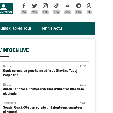
Menu
Facebook
Twitter
Instagram
Tik Tok
Youtube
Dailymotion
Threads
NNEXION
89k
29k
12k
6.5k
53k
1.5k
3k
riums d'après Tour
Tennis Actu
L'INFO EN LIVE
Route
22:50
Quels seront les prochains défis du Slovène Tadej
Pogacar ?
Route
22:30
Anton Schiffer à nouveau victime d'une fracture de la
clavicule
Transfert
22:10
Soudal Quick-Step a recruté un talentueux sprinteur
allemand