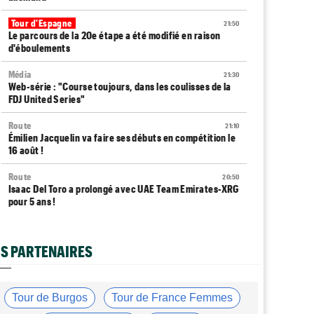
Tour d'Espagne
21:50
Le parcours de la 20e étape a été modifié en raison
d'éboulements
Média
21:30
Web-série : "Course toujours, dans les coulisses de la
FDJ United Series"
Route
21:10
Émilien Jacquelin va faire ses débuts en compétition le
16 août !
Route
20:50
Isaac Del Toro a prolongé avec UAE Team Emirates-XRG
pour 5 ans !
Route
20:30
Gesink : "Quand je suis passé pro, le dopage était
S PARTENAIRES
monnaie courante"
Transfert
20:12
Le Mercato vélo est ouvert... toutes les dernières infos
Tour de Burgos
Tour de France Femmes
et rumeurs