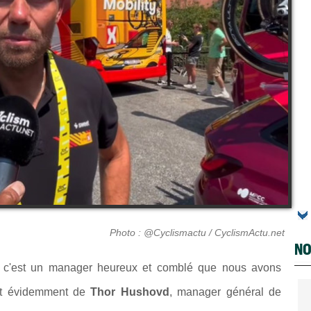
Photo : @Cyclismactu / CyclismActu.net
NO
 c'est un manager heureux et comblé que nous avons
agit évidemment de
Thor Hushovd
, manager général de