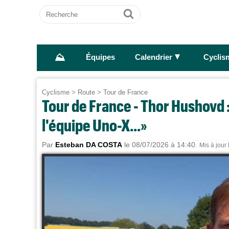
Recherche
Ok
⛰
►
Équipes
Calendrier
Cyclis
Cyclisme
>
Route
>
Tour de France
Tour de France - Thor Hushovd :
l'équipe Uno-X...»
Par
Esteban DA COSTA
le 08/07/2026 à 14:40.
Mis à jour