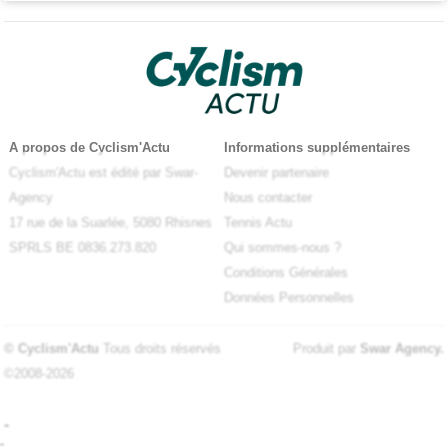
A propos de Cyclism'Actu
Informations supplémentaires
Cyclism'Actu est édité par Swar-
Devenir partenaire
Agency
Nous contacter
17 rue de la Suarlée, 5080 Rhisnes
Tennis Actu
SPRLS BE 0836.273.820
Qui sommes-nous ?
Conditions Générales
Données Personnelles
© Cyclism'Actu
Tous droits réservés
Produit par
Swar Agency
.
©2008-2026
-
-