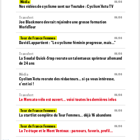
Média
06/08
Nos vidéos de cyclisme sont sur Youtube : Cyclism'Actu TV
Transfert
06/08
Joe Blackmore devrait rejoindre une grosse formation
WorldTour
Tour de France Femmes
06/08
David Lappartient : "Le cyclisme féminin progresse, mais…"
Transfert
06/08
La Soudal Quick-Step recrute un talentueux sprinteur allemand
de 24 ans
Média
06/08
Cyclism’Actu recrute des rédacteurs… si ça vous intéresse,
c'est ici !
Transfert
06/08
Le Mercato vélo est ouvert... voici toutes les dernières infos
Tour de France Femmes
06/08
La startlist complète du Tour Femmes... déjà 16 abandons
Tour de France Femmes
06/08
La 7e étape et le Mont Ventoux : parcours, favoris, profil…