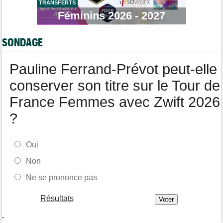
TRANSFERTS
Tour de France Femmes
06/08
Une portion de la 7e étape sera interdite au public
Féminins 2026 - 2027
Tour de Pologne
06/08
Bart Lemmen fait coup double sur la 4e étape, UAE déçoit !
SONDAGE
Média
06/08
Votre abonnement à Cyclism'Actu sans pub ni pop up : 9,99€
Pauline Ferrand-Prévot peut-elle
pour 1 an
conserver son titre sur le Tour de
France Femmes avec Zwift 2026
?
Oui
Non
Ne se prononce pas
Résultats
-