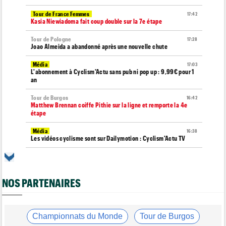
Tour de France Femmes
17:42
Kasia Niewiadoma fait coup double sur la 7e étape
Tour de Pologne
17:28
Joao Almeida a abandonné après une nouvelle chute
Média
17:03
L'abonnement à Cyclism'Actu sans pub ni pop up : 9,99€ pour 1
an
Tour de Burgos
16:42
Matthew Brennan coiffe Pithie sur la ligne et remporte la 4e
étape
Média
16:38
Les vidéos cyclisme sont sur Dailymotion : Cyclism'Actu TV
Tour de Pologne
16:33
Jan Christen s'offre la 5e étape, trois français dans le top 5
NOS PARTENAIRES
Tour de France Femmes
16:24
La startlist complète du Tour Femmes... déjà 16 abandons
Championnats du Monde
16:05
La sélection française pour les Championnats du monde !
Championnats du Monde
Tour de Burgos