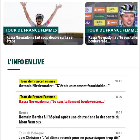
TOUR DE FRANCE FEMMES
TOUR DE FRANCE FEMMES
Kasia Niewiadoma fait coup double sur la 7e
Kasia Niewiadoma : "Je suis telle
étape
bouleversée..."
L'INFO EN LIVE
Tour de France Femmes
18:40
Antonia Niedermaier : "C'était un moment formidable..."
Tour de France Femmes
18:23
Kasia Niewiadoma : "Je suis tellement bouleversée..."
Route
17:58
Romain Bardet à l'hôpital après une chute dans la descente du
Mont Ventoux
Tour de Pologne
17:56
Jan Christen : "J'ai dû me retenir pour ne pas attaquer trop tôt"