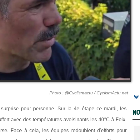
Photo : @Cyclismactu / CyclismActu.net
e surprise pour personne. Sur la 4e étape ce mardi, les
NO
ffert avec des températures avoisinants les 40°C à Foix,
urse. Face à cela, les équipes redoublent d'efforts pour