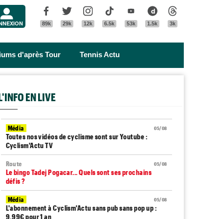
Menu
Facebook
Twitter
Instagram
Tik Tok
Youtube
Dailymotion
Threads
NNEXION
89k
29k
12k
6.5k
53k
1.5k
3k
riums d'après Tour
Tennis Actu
L'INFO EN LIVE
Média
05/08
Toutes nos vidéos de cyclisme sont sur Youtube :
Cyclism'Actu TV
Route
05/08
Le bingo Tadej Pogacar... Quels sont ses prochains
défis ?
Média
05/08
L'abonnement à Cyclism'Actu sans pub sans pop up :
9,99€ pour 1 an