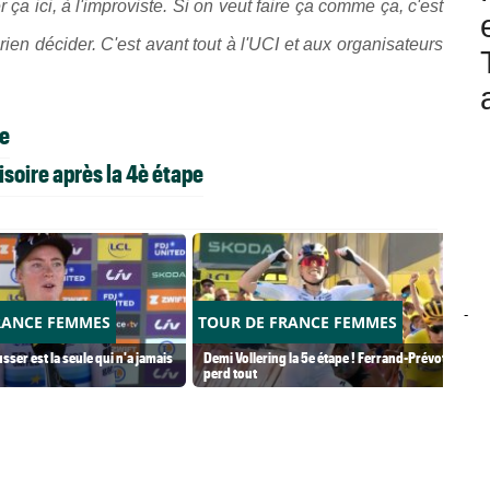
ça ici, à l'improviste. Si on veut faire ça comme ça, c'est
en décider. C'est avant tout à l'UCI et aux organisateurs
pe
soire après la 4è étape
-
RANCE FEMMES
TOUR DE FRANCE FEMMES
usser est la seule qui n'a jamais
Demi Vollering la 5e étape ! Ferrand-Prévot
perd tout