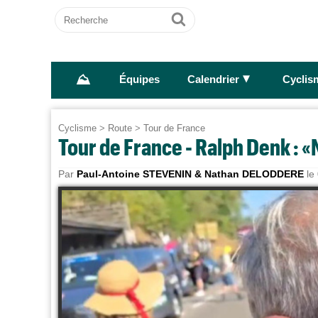
Recherche
Ok
⛰
►
Équipes
Calendrier
Cyclis
Cyclisme
>
Route
>
Tour de France
Tour de France - Ralph Denk : «
Par
Paul-Antoine STEVENIN & Nathan DELODDERE
le