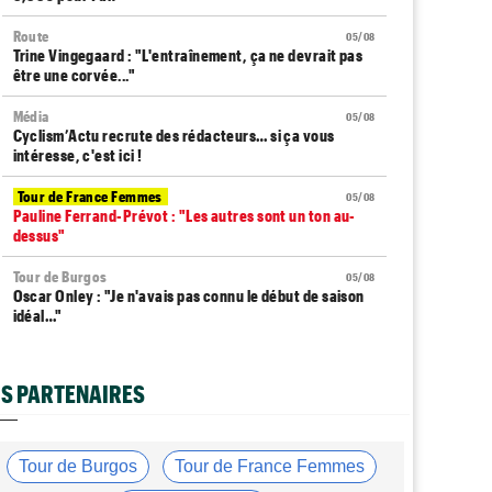
Route
05/08
Trine Vingegaard : "L'entraînement, ça ne devrait pas
être une corvée..."
Média
05/08
Cyclism’Actu recrute des rédacteurs… si ça vous
intéresse, c'est ici !
Tour de France Femmes
05/08
Pauline Ferrand-Prévot : "Les autres sont un ton au-
dessus"
Tour de Burgos
05/08
Oscar Onley : "Je n'avais pas connu le début de saison
idéal…"
Tour de Pologne
05/08
Paul Magnier seulement 14e de la 3e étape... puis
S PARTENAIRES
déclassé
Tour du Portugal
05/08
Julius Johansen remporte le prologue, doublé UAE Team
Tour de Burgos
Tour de France Femmes
Emirates