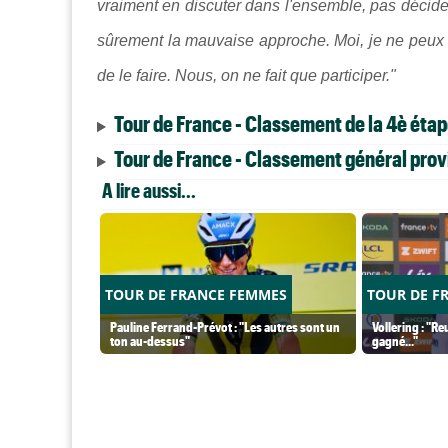
vraiment en discuter dans l'ensemble, pas décider 
sûrement la mauvaise approche. Moi, je ne peux ri
de le faire. Nous, on ne fait que participer."
Tour de France - Classement de la 4è éta
Tour de France - Classement général provi
A lire aussi...
TOUR DE FRANCE FEMMES
TOUR DE F
Pauline Ferrand-Prévot : "Les autres sont un
Vollering : "Re
ton au-dessus"
gagné..."