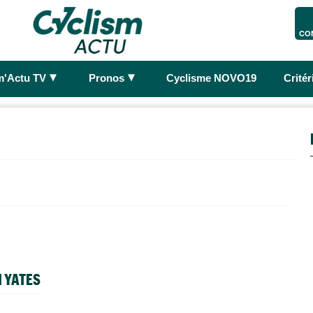
CO
►
►
m'Actu TV
Pronos
Cyclisme NOVO19
Crité
 YATES