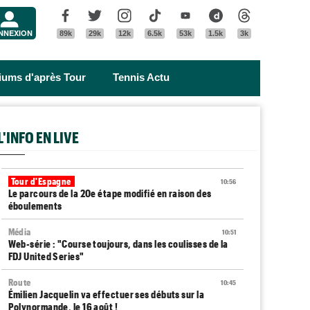
Menu
Facebook
Twitter
Instagram
Tik Tok
Youtube
Dailymotion
Threads
NNEXION
89k
29k
12k
6.5k
53k
1.5k
3k
riums d'après Tour
Tennis Actu
L'INFO EN LIVE
Tour d'Espagne
10:56
Le parcours de la 20e étape modifié en raison des
éboulements
Média
10:51
Web-série : "Course toujours, dans les coulisses de la
FDJ United Series"
Route
10:45
Émilien Jacquelin va effectuer ses débuts sur la
Polynormande, le 16 août !