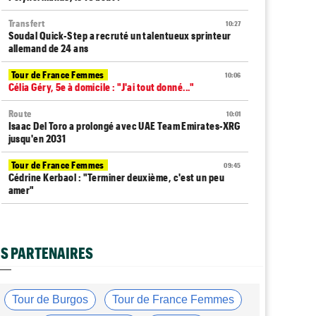
Transfert
10:27
Soudal Quick-Step a recruté un talentueux sprinteur
allemand de 24 ans
Tour de France Femmes
10:06
Célia Géry, 5e à domicile : "J'ai tout donné..."
Route
10:01
Isaac Del Toro a prolongé avec UAE Team Emirates-XRG
jusqu'en 2031
Tour de France Femmes
09:45
Cédrine Kerbaol : "Terminer deuxième, c'est un peu
amer"
Tour de France Femmes
09:22
Parcours, favoris, profil… La 7e étape au Mont
Ventoux !
S PARTENAIRES
Tour de France Femmes
08:49
Horaires et chaînes… La diffusion TV de la 7e étape du
Tour
Tour de Burgos
Tour de France Femmes