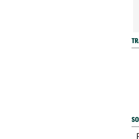
TR
SO