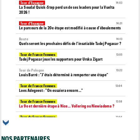
Tour d'Espagne
14:53
La Soudal Quick-Step perd un de ses leaders pour la Vuelta
2026 !
Tour d'Espagne
14:31
Le parcours de la 20e étape est modifié à cause d'éboulements
Route
14:13
Quels seront les prochains défis de l'insatiable Tadej Pogacar ?
Tour de France Femmes
13:55
Tadej Pogacar joue les supporters pour Urska Zigart
Tour de Pologne
13:22
Louis Barré : "J'étais déterminé à remporter une étape"
Tour de France Femmes
13:04
Loes Adegeest : "On essaiera encore..."
Tour de France Femmes
12:58
La 9e et dernière étape à Nice... Vollering ou Niewiadoma ?
Tour de France Femmes
12:54
Puck Pieterse : "Je ne sais pas à quoi m'attendre"
Tour de France Femmes
12:31
NOS PARTENAIRES
Niedermaier : "J’ai dit à Kasia que ce n’est pas fini"