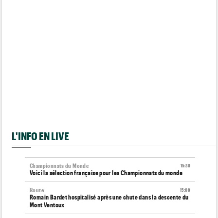
L'INFO EN LIVE
Championnats du Monde
15:30
Voici la sélection française pour les Championnats du monde
Route
15:08
Romain Bardet hospitalisé après une chute dans la descente du
Mont Ventoux