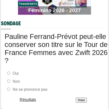
longtemps"
TRANSFERTS
Féminins 2026 - 2027
Tour de France Femmes
06/08
Marlen Reusser : "Le Mont Ventoux... on verra"
SONDAGE
Route
06/08
Isaac Del Toro prolonge avec UAE Team Emirates-XRG jusqu'en
2031
Pauline Ferrand-Prévot peut-elle
conserver son titre sur le Tour de
France Femmes avec Zwift 2026
?
Oui
Non
Ne se prononce pas
Résultats
-