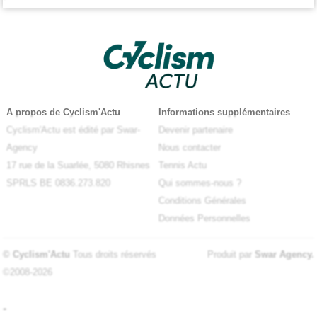
A propos de Cyclism'Actu
Informations supplémentaires
Cyclism'Actu est édité par Swar-
Devenir partenaire
Agency
Nous contacter
17 rue de la Suarlée, 5080 Rhisnes
Tennis Actu
SPRLS BE 0836.273.820
Qui sommes-nous ?
Conditions Générales
Données Personnelles
© Cyclism'Actu
Tous droits réservés
Produit par
Swar Agency
.
©2008-2026
-