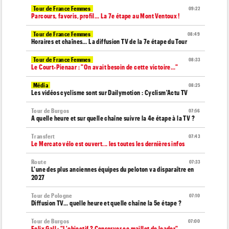
Tour de France Femmes
09:22
Parcours, favoris, profil… La 7e étape au Mont Ventoux !
Tour de France Femmes
08:49
Horaires et chaînes… La diffusion TV de la 7e étape du Tour
Tour de France Femmes
08:33
Le Court-Pienaar : "On avait besoin de cette victoire..."
Média
08:25
Les vidéos cyclisme sont sur Dailymotion : Cyclism'Actu TV
Tour de Burgos
07:56
A quelle heure et sur quelle chaîne suivre la 4e étape à la TV ?
Transfert
07:43
Le Mercato vélo est ouvert... les toutes les dernières infos
Route
07:33
L'une des plus anciennes équipes du peloton va disparaître en
2027
Tour de Pologne
07:10
Diffusion TV... quelle heure et quelle chaîne la 5e étape ?
Tour de Burgos
07:00
Felix Gall : "L'objectif ? Conserver ce maillot de leader"