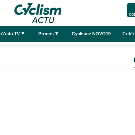
CO
►
►
m'Actu TV
Pronos
Cyclisme NOVO19
Crité