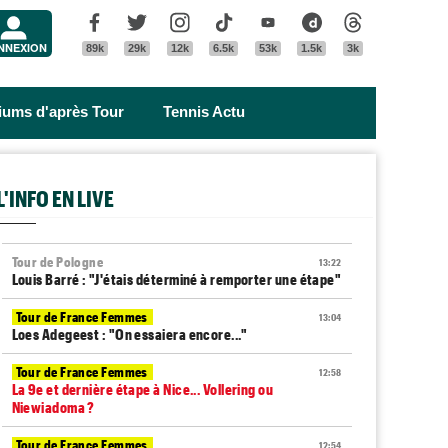
Menu
Facebook
Twitter
Instagram
Tik Tok
Youtube
Dailymotion
Threads
NNEXION
89k
29k
12k
6.5k
53k
1.5k
3k
riums d'après Tour
Tennis Actu
L'INFO EN LIVE
Tour de Pologne
13:22
Louis Barré : "J'étais déterminé à remporter une étape"
Tour de France Femmes
13:04
Loes Adegeest : "On essaiera encore..."
Tour de France Femmes
12:58
La 9e et dernière étape à Nice... Vollering ou
Niewiadoma ?
Tour de France Femmes
12:54