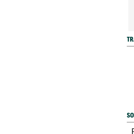
TR
SO