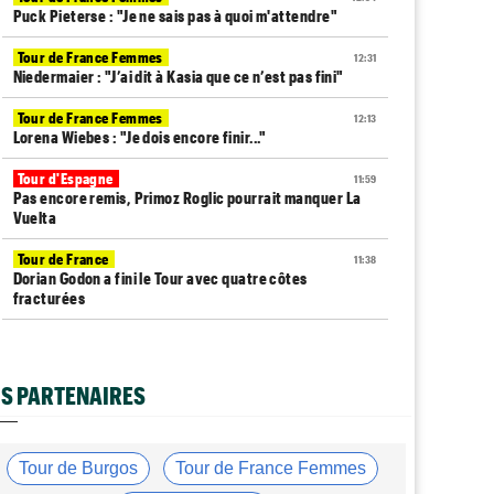
Puck Pieterse : "Je ne sais pas à quoi m'attendre"
Tour de France Femmes
12:31
Niedermaier : "J’ai dit à Kasia que ce n’est pas fini"
Tour de France Femmes
12:13
Lorena Wiebes : "Je dois encore finir..."
Tour d'Espagne
11:59
Pas encore remis, Primoz Roglic pourrait manquer La
Vuelta
Tour de France
11:38
Dorian Godon a fini le Tour avec quatre côtes
fracturées
Média
11:20
Cyclism’Actu recrute rédacteurs… toutes les
informations ici !
S PARTENAIRES
Tour de France Femmes
11:13
La FDJ-SUEZ assume sa stratégie : "C'est ça, le
cyclisme"
Tour de Burgos
Tour de France Femmes