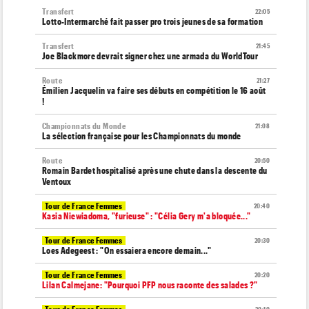
Transfert
22:05
Lotto-Intermarché fait passer pro trois jeunes de sa formation
Transfert
21:45
Joe Blackmore devrait signer chez une armada du WorldTour
Route
21:27
Émilien Jacquelin va faire ses débuts en compétition le 16 août
!
Championnats du Monde
21:08
La sélection française pour les Championnats du monde
Route
20:50
Romain Bardet hospitalisé après une chute dans la descente du
Ventoux
Tour de France Femmes
20:40
Kasia Niewiadoma, "furieuse" : "Célia Gery m'a bloquée..."
Tour de France Femmes
20:30
Loes Adegeest : "On essaiera encore demain..."
Tour de France Femmes
20:20
Lilan Calmejane: "Pourquoi PFP nous raconte des salades ?"