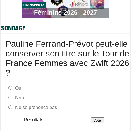
TRANSFERTS
Route
17:37
Robert Gesink : "Le cyclisme moderne est beaucoup plus
Féminins 2026 - 2027
propre..."
Tour de Pologne
17:16
SONDAGE
Joao Almeida a dû abandonner après une chute
Pauline Ferrand-Prévot peut-elle
conserver son titre sur le Tour de
France Femmes avec Zwift 2026
?
Oui
Non
Ne se prononce pas
Résultats
-