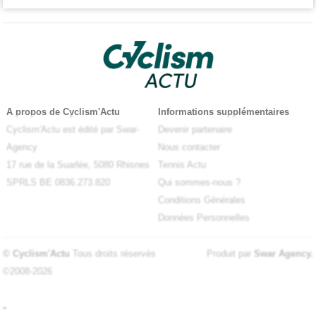
A propos de Cyclism'Actu
Informations supplémentaires
Cyclism'Actu est édité par Swar-
Devenir partenaire
Agency
Nous contacter
17 rue de la Suarlée, 5080 Rhisnes
Tennis Actu
SPRLS BE 0836.273.820
Qui sommes-nous ?
Conditions Générales
Données Personnelles
© Cyclism'Actu
Tous droits réservés
Produit par
Swar Agency
.
©2008-2026
-