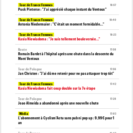
Tour de France Femmes
18:57
Puck Pieterse : "J'ai apprécié chaque instant du Ventoux"
Tour de France Femmes
18:40
Antonia Niedermaier : "C'était un moment formidable..."
Tour de France Femmes
18:23
Kasia Niewiadoma : "Je suis tellement bouleversée..."
Route
17:58
Romain Bardet à l'hôpital après une chute dans la descente du
Mont Ventoux
Tour de Pologne
17:56
Jan Christen : "J'ai dû me retenir pour ne pas attaquer trop tôt"
Tour de France Femmes
17:42
Kasia Niewiadoma fait coup double sur la 7e étape
Tour de Pologne
17:28
Joao Almeida a abandonné après une nouvelle chute
Média
17:03
L'abonnement à Cyclism'Actu sans pub ni pop up : 9,99€ pour 1
an