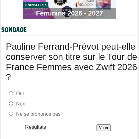
TRANSFERTS
Transfert
Féminins 2026 - 2027
14:19
Jakobsen réagit à son transfert : "J'ai encore de la ressource"
Tour de France Femmes
13:52
SONDAGE
Puck Pieterse : "Je vise le maillot à pois..."
Pauline Ferrand-Prévot peut-elle
conserver son titre sur le Tour de
France Femmes avec Zwift 2026
?
Oui
Non
Ne se prononce pas
Résultats
-