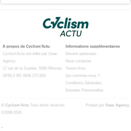
A propos de Cyclism'Actu
Informations supplémentaires
Cyclism'Actu est édité par Swar-
Devenir partenaire
Agency
Nous contacter
17 rue de la Suarlée, 5080 Rhisnes
Tennis Actu
SPRLS BE 0836.273.820
Qui sommes-nous ?
Conditions Générales
Données Personnelles
© Cyclism'Actu
Tous droits réservés
Produit par
Swar Agency
.
©2008-2026
-