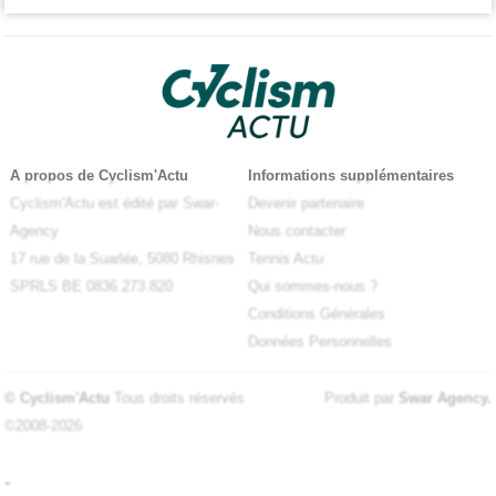
A propos de Cyclism'Actu
Informations supplémentaires
Cyclism'Actu est édité par Swar-
Devenir partenaire
Agency
Nous contacter
17 rue de la Suarlée, 5080 Rhisnes
Tennis Actu
SPRLS BE 0836.273.820
Qui sommes-nous ?
Conditions Générales
Données Personnelles
© Cyclism'Actu
Tous droits réservés
Produit par
Swar Agency
.
©2008-2026
-