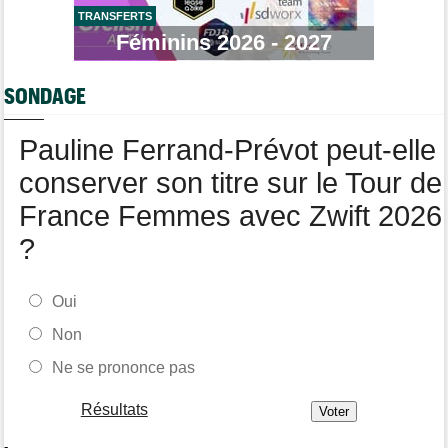
LNC
TRANSFERTS
Féminins 2026 - 2027
Tour de Burgos
05/08
Oscar Onley fait coup double sur la 2e étape
SONDAGE
Route
05/08
Le Belge Toon Aerts, blessé, a mis un terme à sa saison 2026
Pauline Ferrand-Prévot peut-elle
Tour de Pologne
05/08
Jamais 2 sans 3 pour Jonathan Milan, vainqueur de la 3e étape !
conserver son titre sur le Tour de
France Femmes avec Zwift 2026
?
Oui
Non
Ne se prononce pas
Résultats
-