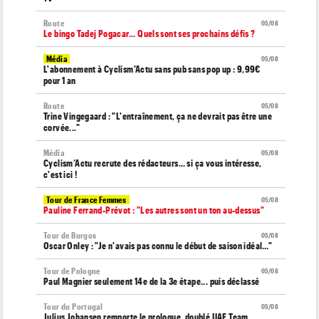
Route
05/08
Le bingo Tadej Pogacar... Quels sont ses prochains défis ?
Média
05/08
L'abonnement à Cyclism'Actu sans pub sans pop up : 9,99€
pour 1 an
Route
05/08
Trine Vingegaard : "L'entraînement, ça ne devrait pas être une
corvée..."
Média
05/08
Cyclism’Actu recrute des rédacteurs… si ça vous intéresse,
c'est ici !
Tour de France Femmes
05/08
Pauline Ferrand-Prévot : "Les autres sont un ton au-dessus"
Tour de Burgos
05/08
Oscar Onley : "Je n'avais pas connu le début de saison idéal…"
Tour de Pologne
05/08
Paul Magnier seulement 14e de la 3e étape... puis déclassé
Tour du Portugal
05/08
Julius Johansen remporte le prologue, doublé UAE Team