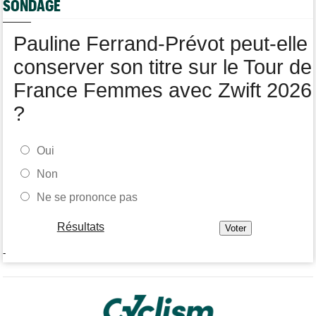
SONDAGE
pour 1 an
Tour de Burgos
06/08
Pauline Ferrand-Prévot peut-elle
Felix Gall remporte la 3e étape et prend les commandes du
général
conserver son titre sur le Tour de
France Femmes avec Zwift 2026
?
Oui
Non
Ne se prononce pas
Résultats
-