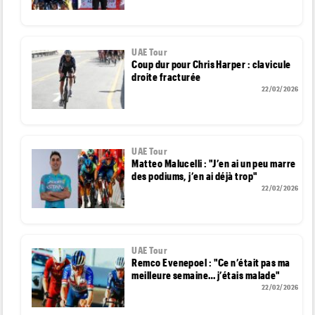
UAE Tour
Coup dur pour Chris Harper : clavicule
droite fracturée
22/02/2026
UAE Tour
Matteo Malucelli : "J’en ai un peu marre
des podiums, j’en ai déjà trop"
22/02/2026
UAE Tour
Remco Evenepoel : "Ce n’était pas ma
meilleure semaine… j’étais malade"
22/02/2026