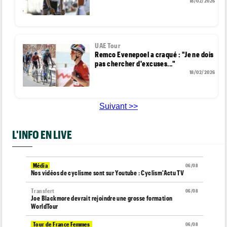
18/02/2026
UAE Tour
Remco Evenepoel a craqué : "Je ne dois
pas chercher d'excuses..."
18/02/2026
Suivant >>
L'INFO EN LIVE
Média
06/08
Nos vidéos de cyclisme sont sur Youtube : Cyclism'Actu TV
Transfert
06/08
Joe Blackmore devrait rejoindre une grosse formation
WorldTour
Tour de France Femmes
06/08