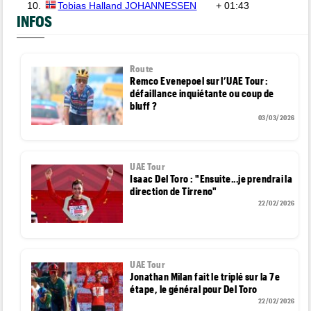
10.
Tobias Halland JOHANNESSEN
+ 01:43
INFOS
Route
Remco Evenepoel sur l’UAE Tour :
défaillance inquiétante ou coup de
bluff ?
03/03/2026
UAE Tour
Isaac Del Toro : "Ensuite...je prendrai la
direction de Tirreno"
22/02/2026
UAE Tour
Jonathan Milan fait le triplé sur la 7e
étape, le général pour Del Toro
22/02/2026