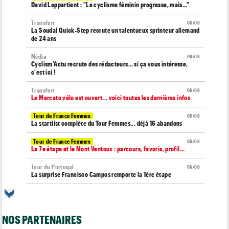
David Lappartient : "Le cyclisme féminin progresse, mais…"
Transfert
06/08
La Soudal Quick-Step recrute un talentueux sprinteur allemand
de 24 ans
Média
06/08
Cyclism’Actu recrute des rédacteurs… si ça vous intéresse,
c'est ici !
Transfert
06/08
Le Mercato vélo est ouvert... voici toutes les dernières infos
Tour de France Femmes
06/08
La startlist complète du Tour Femmes... déjà 16 abandons
Tour de France Femmes
06/08
La 7e étape et le Mont Ventoux : parcours, favoris, profil…
Tour du Portugal
06/08
La surprise Francisco Campos remporte la 1ère étape
Tour de Pologne
06/08
Bart Lemmen : "J'attendais cette 1ère victoire depuis
longtemps"
NOS PARTENAIRES
Tour de France Femmes
06/08