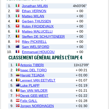
1.
Jonathan MILAN
4h03'06"
2.
Ethan VERNON
+ 00
3.
Matteo MILAN
+ 00
4.
Gerben THIJSSEN
+ 00
5.
Robin FROIDEVAUX
+ 00
6.
Matteo MALUCELLI
+ 00
7.
Steffen DE SCHUYTENEER
+ 00
8.
Riley PICKRELL
+ 00
9.
Sam WELSFORD
+ 00
10.
Emmanuel HOUCOU
+ 00
CLASSEMENT GÉNÉRAL APRÈS L'ÉTAPE 4
1.
Antonio TIBERI
11h12'09"
2.
Isaac DEL TORO
+ 00:21
3.
Harold TEJADA
+ 01:00
4.
Lennert VAN EETVELT
+ 01:07
5.
Luke PLAPP
+ 01:19
6.
Ilan VAN WILDER
+ 01:21
7.
Derek GEE-WEST
+ 01:22
8.
Felix GALL
+ 01:28
9.
Jorgen NORDHAGEN
+ 01:30