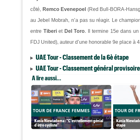
côté,
Remco Evenepoel
(Red Bull-BORA-Hansgroh
au Jebel Mobrah, n’a pas su réagir. Le champio
entre
Tiberi
et
Del Toro
. Il termine 15e dans u
FDJ United), auteur d’une honorable 9e place à
UAE Tour - Classement de la 6è étape
UAE Tour - Classement général provisoire
A lire aussi...
TOUR DE FRANCE FEMMES
TOUR DE F
Kasia Niewiadoma : "C'est tellement génial
Kasia Niewiado
d'être cycliste"
étape