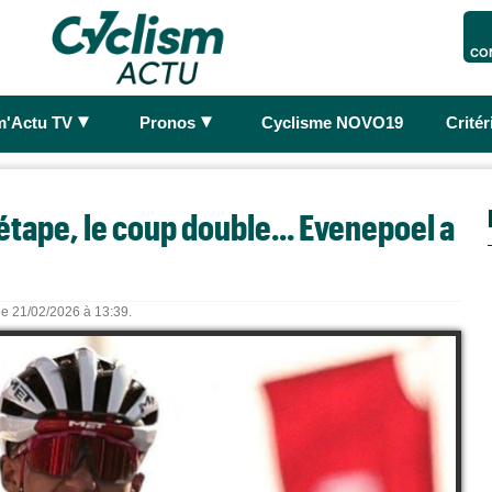
CO
►
►
m'Actu TV
Pronos
Cyclisme NOVO19
Crité
 étape, le coup double... Evenepoel a
 le 21/02/2026 à 13:39.