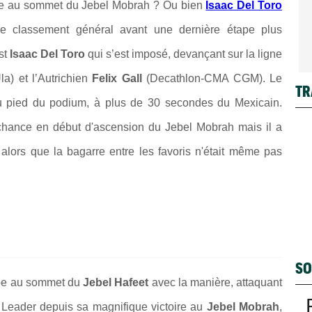
oire au sommet du Jebel Mobrah ? Ou bien
Isaac Del Toro
le classement général avant une dernière étape plus
est
Isaac Del Toro
qui s’est imposé, devançant sur la ligne
a) et l’Autrichien
Felix Gall
(Decathlon-CMA CGM). Le
TR
u pied du podium, à plus de 30 secondes du Mexicain.
a chance en début d'ascension du Jebel Mobrah mais il a
alors que la bagarre entre les favoris n'était même pas
SO
ape au sommet du
Jebel Hafeet
avec la manière, attaquant
. Leader depuis sa magnifique victoire au
Jebel Mobrah
,