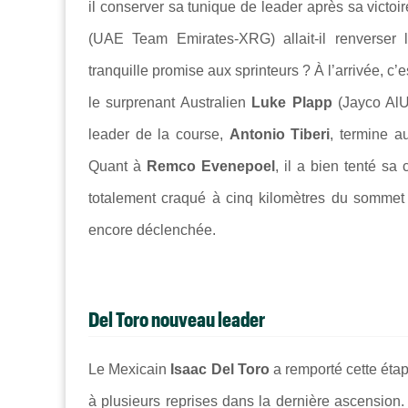
il conserver sa tunique de leader après sa vict
(UAE Team Emirates-XRG) allait-il renverser 
tranquille promise aux sprinteurs ? À l’arrivée, c’
le surprenant Australien
Luke Plapp
(Jayco AlUl
leader de la course,
Antonio Tiberi
, termine a
Quant à
Remco Evenepoel
, il a bien tenté s
totalement craqué à cinq kilomètres du sommet 
encore déclenchée.
Del Toro nouveau leader
Le Mexicain
Isaac Del Toro
a remporté cette ét
à plusieurs reprises dans la dernière ascension