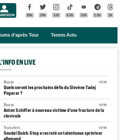
Menu
Facebook
Twitter
Instagram
Tik Tok
Youtube
Dailymotion
Threads
NNEXION
89k
29k
12k
6.5k
53k
1.5k
3k
riums d'après Tour
Tennis Actu
L'INFO EN LIVE
Route
07/08
Quels seront les prochains défis du Slovène Tadej
Pogacar ?
Route
07/08
Anton Schiffer à nouveau victime d'une fracture de la
clavicule
Transfert
07/08
Soudal Quick-Step a recruté un talentueux sprinteur
allemand