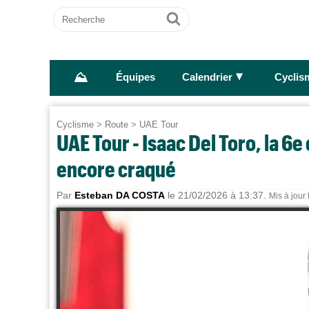
Recherche
Ok
⛰
►
Équipes
Calendrier
Cyclis
Cyclisme
>
Route
>
UAE Tour
UAE Tour - Isaac Del Toro, la 6e
encore craqué
Par
Esteban DA COSTA
le 21/02/2026 à 13:37.
Mis à jour