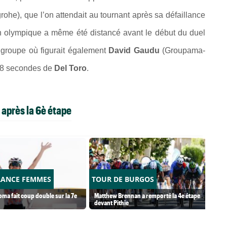
e), que l’on attendait au tournant après sa défaillance
n olympique a même été distancé avant le début du duel
n groupe où figurait également
David Gaudu
(Groupama-
 48 secondes de
Del Toro
.
 après la 6è étape
RANCE FEMMES
TOUR DE BURGOS
ma fait coup double sur la 7e
Matthew Brennan a remporté la 4e étape
devant Pithie