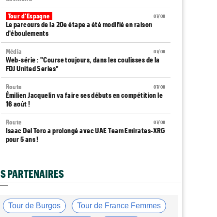
Tour d'Espagne
07/08
Le parcours de la 20e étape a été modifié en raison
d'éboulements
Média
07/08
Web-série : "Course toujours, dans les coulisses de la
FDJ United Series"
Route
07/08
Émilien Jacquelin va faire ses débuts en compétition le
16 août !
Route
07/08
Isaac Del Toro a prolongé avec UAE Team Emirates-XRG
pour 5 ans !
Route
07/08
Gesink : "Quand je suis passé pro, le dopage était
S PARTENAIRES
monnaie courante"
Transfert
07/08
Le Mercato vélo est ouvert... toutes les dernières infos
Tour de Burgos
Tour de France Femmes
et rumeurs