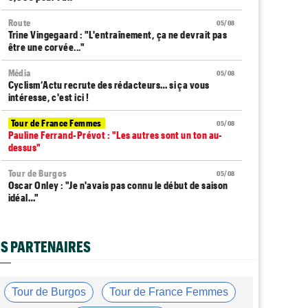
Route
05/08
Trine Vingegaard : "L'entraînement, ça ne devrait pas
être une corvée..."
Média
05/08
Cyclism’Actu recrute des rédacteurs… si ça vous
intéresse, c'est ici !
Tour de France Femmes
05/08
Pauline Ferrand-Prévot : "Les autres sont un ton au-
dessus"
Tour de Burgos
05/08
Oscar Onley : "Je n'avais pas connu le début de saison
idéal…"
Tour de Pologne
05/08
Paul Magnier seulement 14e de la 3e étape... puis
S PARTENAIRES
déclassé
Tour du Portugal
05/08
Julius Johansen remporte le prologue, doublé UAE Team
Tour de Burgos
Tour de France Femmes
Emirates