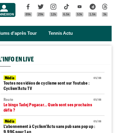
Menu
Facebook
Twitter
Instagram
Tik Tok
Youtube
Dailymotion
Threads
NNEXION
89k
29k
12k
6.5k
53k
1.5k
3k
riums d'après Tour
Tennis Actu
L'INFO EN LIVE
Média
05/08
Toutes nos vidéos de cyclisme sont sur Youtube :
Cyclism'Actu TV
Route
05/08
Le bingo Tadej Pogacar... Quels sont ses prochains
défis ?
Média
05/08
L'abonnement à Cyclism'Actu sans pub sans pop up :
9,99€ pour 1 an