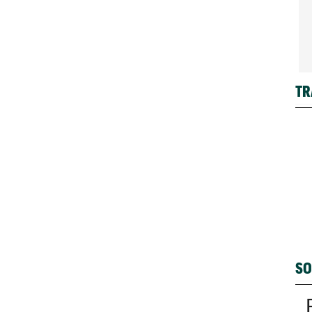
TR
SO