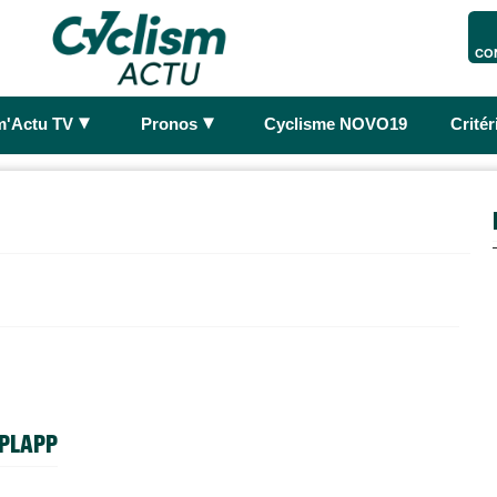
CO
►
►
m'Actu TV
Pronos
Cyclisme NOVO19
Crité
 PLAPP