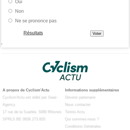
Oui
Non
Ne se prononce pas
Résultats
-
A propos de Cyclism'Actu
Informations supplémentaires
Cyclism'Actu est édité par Swar-
Devenir partenaire
Agency
Nous contacter
17 rue de la Suarlée, 5080 Rhisnes
Tennis Actu
SPRLS BE 0836.273.820
Qui sommes-nous ?
Conditions Générales