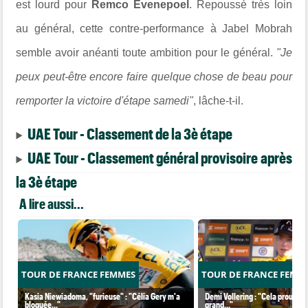
est lourd pour
Remco Evenepoel
. Repoussé très loin
au général, cette contre-performance à Jabel Mobrah
semble avoir anéanti toute ambition pour le général.
"Je
peux peut-être encore faire quelque chose de beau pour
remporter la victoire d'étape samedi"
, lâche-t-il.
UAE Tour - Classement de la 3è étape
UAE Tour - Classement général provisoire après
la 3è étape
A lire aussi...
TOUR DE FRANCE FEMMES
TOUR DE FRANCE FEMM
Kasia Niewiadoma, "furieuse" : "Célia Gery m'a
Demi Vollering : "Cela prouve q
bloquée..."
grand..."