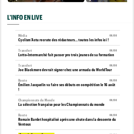
L'INFO EN LIVE
Média
08/08
Cyclism’Actu recrute des rédacteurs… toutes les infos ici !
Transfert
08/08
Lotto-Intermarché fait passer pro trois jeunes de sa formation
Transfert
08/08
Joe Blackmore devrait signer chez une armada du WorldTour
Route
08/08
Émilien Jacquelin va faire ses débuts en compétition le 16 août
!
Championnats du Monde
08/08
La sélection française pour les Championnats du monde
Route
08/08
Romain Bardet hospitalisé après une chute dans la descente du
Ventoux