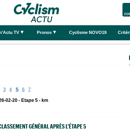
CO
►
►
m'Actu TV
Pronos
Cyclisme NOVO19
Crité
5
3
4
6
7
26-02-20 - Etape 5 - km
CLASSEMENT GÉNÉRAL APRÈS L'ÉTAPE 5