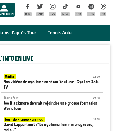
Menu
Facebook
Twitter
Instagram
Tik Tok
Youtube
Dailymotion
Threads
NNEXION
89k
29k
12k
6.5k
53k
1.5k
3k
riums d'après Tour
Tennis Actu
L'INFO EN LIVE
Média
22:30
Nos vidéos de cyclisme sont sur Youtube : Cyclism'Actu
TV
Transfert
22:08
Joe Blackmore devrait rejoindre une grosse formation
WorldTour
Tour de France Femmes
21:45
David Lappartient : "Le cyclisme féminin progresse,
mais…"