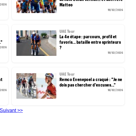
Matteo
/2026
19/02/2026
UAE Tour
La 4e étape : parcours, profil et
."
favoris... bataille entre sprinteurs
?
/2026
19/02/2026
UAE Tour
nt
Remco Evenepoel a craqué : "Je ne
dois pas chercher d'excuses..."
/2026
18/02/2026
Suivant >>