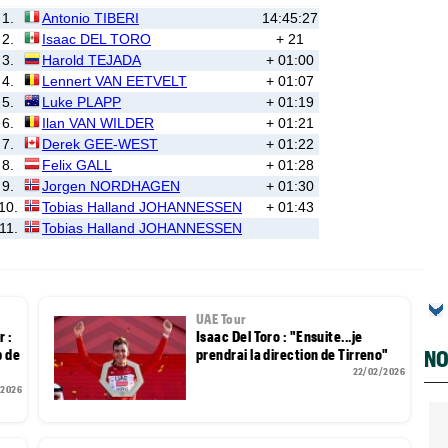
1.
Antonio TIBERI
14:45:27
2.
Isaac DEL TORO
+ 21
3.
Harold TEJADA
+ 01:00
4.
Lennert VAN EETVELT
+ 01:07
5.
Luke PLAPP
+ 01:19
6.
Ilan VAN WILDER
+ 01:21
7.
Derek GEE-WEST
+ 01:22
8.
Felix GALL
+ 01:28
9.
Jorgen NORDHAGEN
+ 01:30
10.
Tobias Halland JOHANNESSEN
+ 01:43
11.
Tobias Halland JOHANNESSEN
UAE Tour
 :
Isaac Del Toro : "Ensuite...je
NO
p de
prendrai la direction de Tirreno"
22/02/2026
/2026