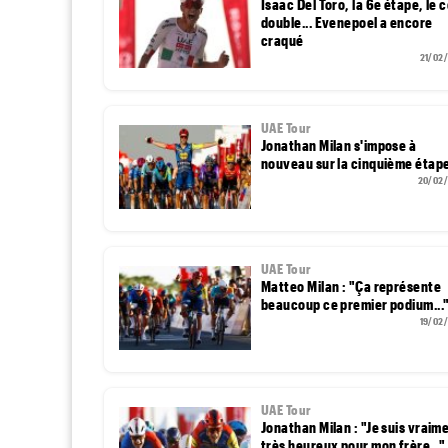
Isaac Del Toro, la 6e étape, le 
double... Evenepoel a encore
craqué
21/02
UAE Tour
Jonathan Milan s'impose à
nouveau sur la cinquième étap
20/02
UAE Tour
Matteo Milan : "Ça représente
beaucoup ce premier podium...
19/02
UAE Tour
Jonathan Milan : "Je suis vraim
très heureux pour mon frère..."