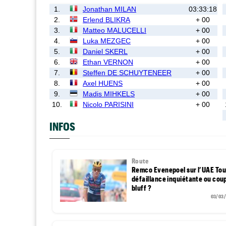
1.
Jonathan MILAN
03:33:18
2.
Erlend BLIKRA
+ 00
3.
Matteo MALUCELLI
+ 00
4.
Luka MEZGEC
+ 00
5.
Daniel SKERL
+ 00
6.
Ethan VERNON
+ 00
7.
Steffen DE SCHUYTENEER
+ 00
8.
Axel HUENS
+ 00
9.
Madis MIHKELS
+ 00
10.
Nicolo PARISINI
+ 00
INFOS
Route
Remco Evenepoel sur l’UAE Tour
défaillance inquiétante ou cou
bluff ?
03/03