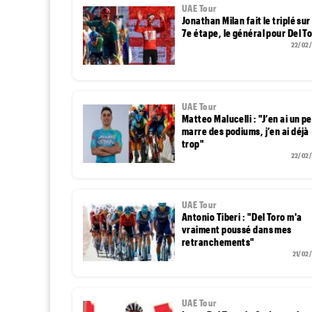
UAE Tour
Jonathan Milan fait le triplé sur
7e étape, le général pour Del T
22/02
UAE Tour
Matteo Malucelli : "J’en ai un p
marre des podiums, j’en ai déjà
trop"
22/02
UAE Tour
Antonio Tiberi : "Del Toro m'a
vraiment poussé dans mes
retranchements"
21/02
UAE Tour