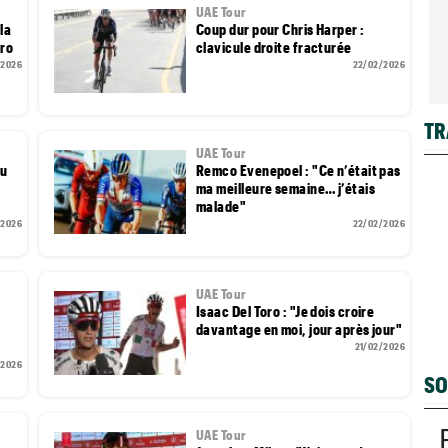
UAE Tour
 la
Coup dur pour Chris Harper :
oro
clavicule droite fracturée
/2026
22/02/2026
TR
UAE Tour
eu
Remco Evenepoel : "Ce n’était pas
ma meilleure semaine… j’étais
malade"
/2026
22/02/2026
UAE Tour
Isaac Del Toro : "Je dois croire
davantage en moi, jour après jour"
21/02/2026
/2026
SO
UAE Tour