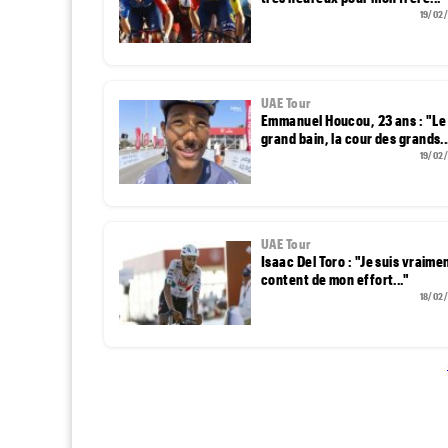
19/02
UAE Tour
Emmanuel Houcou, 23 ans : "Le
grand bain, la cour des grands..
19/02
UAE Tour
Isaac Del Toro : "Je suis vraime
content de mon effort..."
18/02