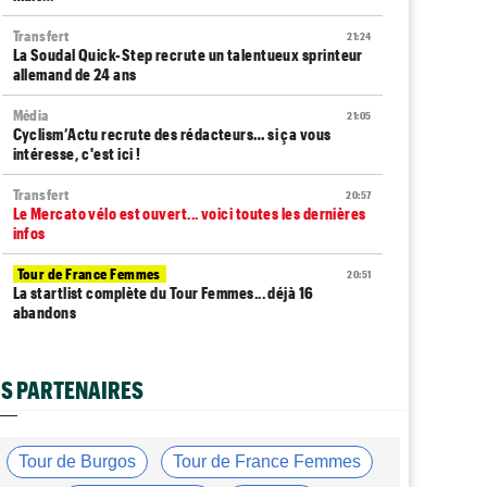
Transfert
21:24
La Soudal Quick-Step recrute un talentueux sprinteur
allemand de 24 ans
Média
21:05
Cyclism’Actu recrute des rédacteurs… si ça vous
intéresse, c'est ici !
Transfert
20:57
Le Mercato vélo est ouvert... voici toutes les dernières
infos
Tour de France Femmes
20:51
La startlist complète du Tour Femmes... déjà 16
abandons
Tour de France Femmes
20:38
La 7e étape et le Mont Ventoux : parcours, favoris,
S PARTENAIRES
profil…
Tour du Portugal
20:17
La surprise Francisco Campos remporte la 1ère étape
Tour de Burgos
Tour de France Femmes