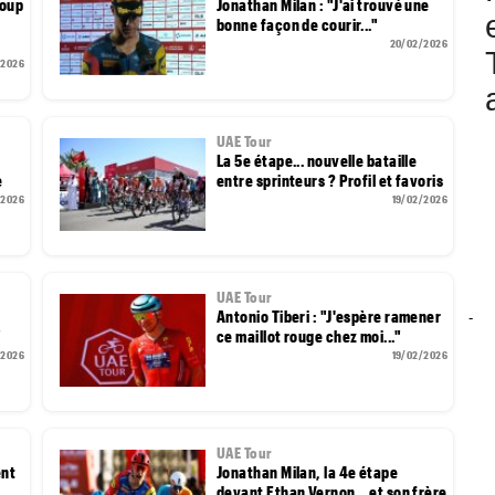
coup
Jonathan Milan : "J'ai trouvé une
bonne façon de courir..."
20/02/2026
/2026
UAE Tour
La 5e étape... nouvelle bataille
e
entre sprinteurs ? Profil et favoris
/2026
19/02/2026
UAE Tour
Antonio Tiberi : "J'espère ramener
-
"
ce maillot rouge chez moi..."
/2026
19/02/2026
UAE Tour
ent
Jonathan Milan, la 4e étape
devant Ethan Vernon... et son frère