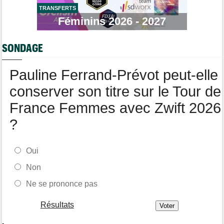
Tour de Burgos
07:56
A quelle heure et sur quelle chaîne suivre la 3e étape à la TV ?
TRANSFERTS
Féminins 2026 - 2027
Agenda
07:33
Tour de France Femmes, Pologne, Burgos… au programme de la
semaine
SONDAGE
Route
07:16
Quels sont les prochains défis de Tadej Pogacar ?
Pauline Ferrand-Prévot peut-elle
conserver son titre sur le Tour de
France Femmes avec Zwift 2026
?
Oui
Non
Ne se prononce pas
Résultats
-