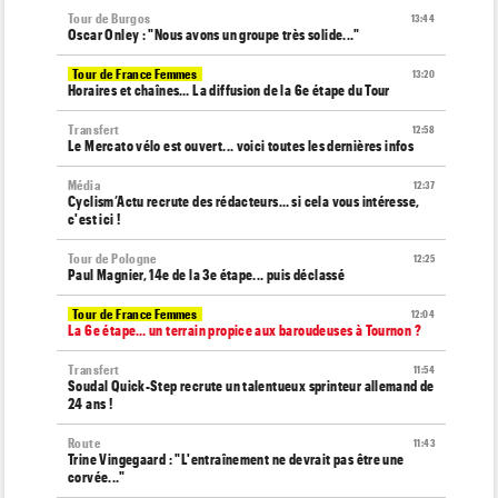
Tour de Burgos
13:44
Oscar Onley : "Nous avons un groupe très solide..."
Tour de France Femmes
13:20
Horaires et chaînes… La diffusion de la 6e étape du Tour
Transfert
12:58
Le Mercato vélo est ouvert... voici toutes les dernières infos
Média
12:37
Cyclism’Actu recrute des rédacteurs… si cela vous intéresse,
c'est ici !
Tour de Pologne
12:25
Paul Magnier, 14e de la 3e étape... puis déclassé
Tour de France Femmes
12:04
La 6e étape… un terrain propice aux baroudeuses à Tournon ?
Transfert
11:54
Soudal Quick-Step recrute un talentueux sprinteur allemand de
24 ans !
Route
11:43
Trine Vingegaard : "L'entraînement ne devrait pas être une
corvée..."