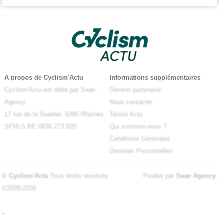
A propos de Cyclism'Actu
Informations supplémentaires
Cyclism'Actu est édité par Swar-
Devenir partenaire
Agency
Nous contacter
17 rue de la Suarlée, 5080 Rhisnes
Tennis Actu
SPRLS BE 0836.273.820
Qui sommes-nous ?
Conditions Générales
Données Personnelles
© Cyclism'Actu
Tous droits réservés
Produit par
Swar Agency
.
©2008-2026
-