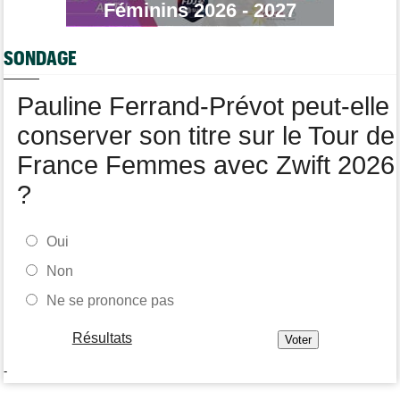
Joe Blackmore devrait signer chez une armada du WorldTour
Féminins 2026 - 2027
Route
08/08
Émilien Jacquelin va faire ses débuts en compétition le 16 août
SONDAGE
!
Pauline Ferrand-Prévot peut-elle
conserver son titre sur le Tour de
France Femmes avec Zwift 2026
?
Oui
Non
Ne se prononce pas
Résultats
-