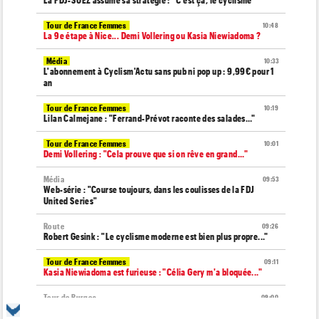
La FDJ-SUEZ assume sa stratégie : "C'est ça, le cyclisme"
Tour de France Femmes
10:48
La 9e étape à Nice... Demi Vollering ou Kasia Niewiadoma ?
Média
10:33
L'abonnement à Cyclism'Actu sans pub ni pop up : 9,99€ pour 1
an
Tour de France Femmes
10:19
Lilan Calmejane : "Ferrand-Prévot raconte des salades…"
Tour de France Femmes
10:01
Demi Vollering : "Cela prouve que si on rêve en grand..."
Média
09:53
Web-série : "Course toujours, dans les coulisses de la FDJ
United Series"
Route
09:26
Robert Gesink : "Le cyclisme moderne est bien plus propre..."
Tour de France Femmes
09:11
Kasia Niewiadoma est furieuse : "Célia Gery m'a bloquée..."
Tour de Burgos
09:00
La poisse continue pour Jarno Widar, contraint à l'abandon