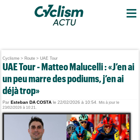
≡
Cyclisme
>
Route
>
UAE Tour
UAE Tour - Matteo Malucelli : «J’en ai
un peu marre des podiums, j’en ai
déjà trop»
Par
Esteban DA COSTA
le 22/02/2026 à 10:54.
Mis à jour le
23/02/2026 à 10:21.