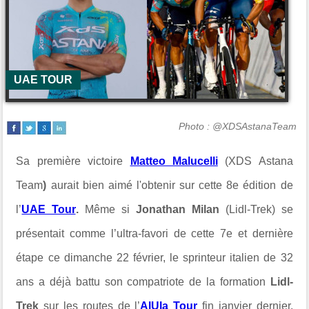
UAE TOUR
Photo : @XDSAstanaTeam
Sa première victoire
Matteo Malucelli
(
XDS Astana
Team
)
aurait bien aimé l'obtenir sur cette 8e édition de
l’
UAE Tour
.
Même si
Jonathan Milan
(Lidl-Trek) se
présentait comme l’ultra-favori de cette 7e et dernière
étape ce dimanche 22 février, le sprinteur italien de 32
ans a déjà battu son compatriote de la formation
Lidl-
Trek
sur les routes de l’
AlUla Tour
fin janvier dernier.