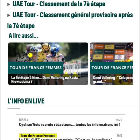
UAE Tour - Classement de la 7è étape
UAE Tour - Classement général provisoire après
la 7è étape
A lire aussi...
TOUR DE FRANCE FEMMES
TOUR DE FRANCE FEMM
La 9e étape à Nice... Demi Vollering ou Kasia
Demi Vollering : "Cela prouve q
Niewiadoma ?
grand..."
L'INFO EN LIVE
Média
11:20
Cyclism’Actu recrute rédacteurs… toutes les informations ici !
Tour de France Femmes
11:13