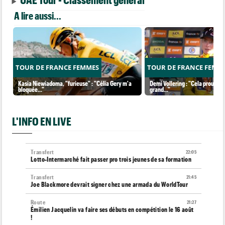
A lire aussi...
TOUR DE FRANCE FEMMES
TOUR DE FRANCE FEMM
Kasia Niewiadoma, "furieuse" : "Célia Gery m'a
Demi Vollering : "Cela prouve q
bloquée..."
grand..."
L'INFO EN LIVE
Transfert
22:05
Lotto-Intermarché fait passer pro trois jeunes de sa formation
Transfert
21:45
Joe Blackmore devrait signer chez une armada du WorldTour
Route
21:27
Émilien Jacquelin va faire ses débuts en compétition le 16 août
!