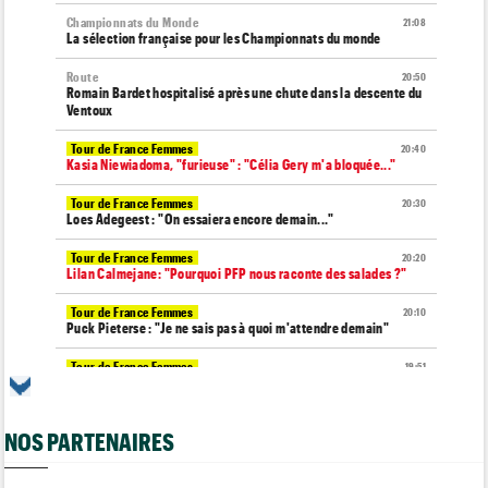
Championnats du Monde
21:08
La sélection française pour les Championnats du monde
Route
20:50
Romain Bardet hospitalisé après une chute dans la descente du
Ventoux
Tour de France Femmes
20:40
Kasia Niewiadoma, "furieuse" : "Célia Gery m'a bloquée..."
Tour de France Femmes
20:30
Loes Adegeest : "On essaiera encore demain..."
Tour de France Femmes
20:20
Lilan Calmejane: "Pourquoi PFP nous raconte des salades ?"
Tour de France Femmes
20:10
Puck Pieterse : "Je ne sais pas à quoi m'attendre demain"
Tour de France Femmes
19:51
Niedermaier : "J’ai dit à Kasia que ce n’est pas fini"
Tour de Burgos
19:45
NOS PARTENAIRES
Felix Gall : "Ma 1ère victoire au général : un accomplissement !"
Tour de France Femmes
19:32