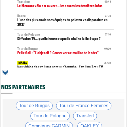
Transfert
07:43
Le Mercato vélo est ouvert... les toutes les dernières infos
Route
07:33
L'une des plus anciennes équipes du peloton va disparaître en
2027
Tour de Pologne
07:10
Diffusion TV... quelle heure et quelle chaîne la 5e étape ?
Tour de Burgos
07:00
Felix Gall : "L'objectif ? Conserver ce maillot de leader"
Média
06/08
Nos vidéos de cyclisme sont sur Youtube : Cyclism'Actu TV
Transfert
06/08
Joe Blackmore devrait rejoindre une grosse formation
NOS PARTENAIRES
WorldTour
Tour de France Femmes
06/08
David Lappartient : "Le cyclisme féminin progresse, mais…"
Tour de Burgos
Tour de France Femmes
Transfert
06/08
La Soudal Quick-Step recrute un talentueux sprinteur allemand
Tour de Pologne
Transfert
de 24 ans
Compteurs GARMIN
OAKLEY