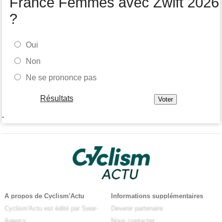
France Femmes avec Zwift 2026
?
Oui
Non
Ne se prononce pas
Résultats
-
A propos de Cyclism'Actu
Informations supplémentaires
Cyclism'Actu est édité par Swar-
Devenir partenaire
Agency
Nous contacter