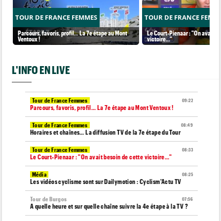
TOUR DE FRANCE FEMMES
TOUR DE FRANCE FEMM
Parcours, favoris, profil… La 7e étape au Mont
Le Court-Pienaar : "On avait be
Ventoux !
victoire..."
L'INFO EN LIVE
Tour de France Femmes
09:22
Parcours, favoris, profil… La 7e étape au Mont Ventoux !
Tour de France Femmes
08:49
Horaires et chaînes… La diffusion TV de la 7e étape du Tour
Tour de France Femmes
08:33
Le Court-Pienaar : "On avait besoin de cette victoire..."
Média
08:25
Les vidéos cyclisme sont sur Dailymotion : Cyclism'Actu TV
Tour de Burgos
07:56
A quelle heure et sur quelle chaîne suivre la 4e étape à la TV ?