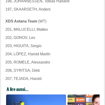
196, JOHANNESSEN, Tobias Halland
197, SKAARSETH, Anders
XDS Astana Team
(WT)
201, MALUCELLI, Matteo
202, GONOV, Lev
203, HIGUITA, Sergio
204, LÓPEZ, Harold Martín
205, ROMELE, Alessandro
206, SYRITSA, Gleb
207, TEJADA, Harold
A lire aussi...