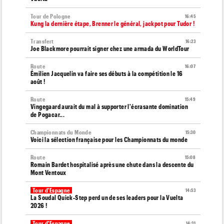
Tour de Pologne
16:45
Kung la dernière étape, Brenner le général, jackpot pour Tudor !
Transfert
16:23
Joe Blackmore pourrait signer chez une armada du WorldTour
Route
16:07
Émilien Jacquelin va faire ses débuts à la compétition le 16
août !
Route
15:49
Vingegaard aurait du mal à supporter l'écrasante domination
de Pogacar...
Championnats du Monde
15:30
Voici la sélection française pour les Championnats du monde
Route
15:08
Romain Bardet hospitalisé après une chute dans la descente du
Mont Ventoux
Tour d'Espagne
14:53
La Soudal Quick-Step perd un de ses leaders pour la Vuelta
2026 !
Tour d'Espagne
14:31