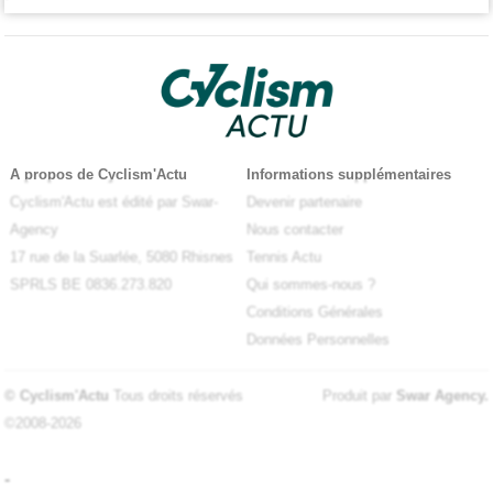
A propos de Cyclism'Actu
Informations supplémentaires
Cyclism'Actu est édité par Swar-
Devenir partenaire
Agency
Nous contacter
17 rue de la Suarlée, 5080 Rhisnes
Tennis Actu
SPRLS BE 0836.273.820
Qui sommes-nous ?
Conditions Générales
Données Personnelles
© Cyclism'Actu
Tous droits réservés
Produit par
Swar Agency
.
©2008-2026
-