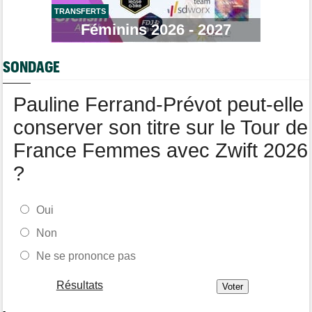
Tour de France
11:38
Dorian Godon a fini le Tour avec quatre côtes fracturées
TRANSFERTS
Féminins 2026 - 2027
Média
11:20
Cyclism’Actu recrute rédacteurs… toutes les informations ici !
SONDAGE
Tour de France Femmes
11:13
La FDJ-SUEZ assume sa stratégie : "C'est ça, le cyclisme"
Pauline Ferrand-Prévot peut-elle
conserver son titre sur le Tour de
France Femmes avec Zwift 2026
?
Oui
Non
Ne se prononce pas
Résultats
-