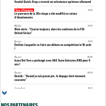
Soudal Quick-Step a recruté un talentueux sprinteur allemand
Tour d'Espagne
21:50
Le parcours de la 20e étape a été modifié en raison
d'éboulements
Média
21:30
Web-série : "Course toujours, dans les coulisses de la FDJ
United Series"
Route
21:10
Émilien Jacquelin va faire ses débuts en compétition le 16 août
!
Route
20:50
Isaac Del Toro a prolongé avec UAE Team Emirates-XRG pour 5
ans !
Route
20:30
Gesink : "Quand je suis passé pro, le dopage était monnaie
courante"
Transfert
20:12
Le Mercato vélo est ouvert... toutes les dernières infos et
rumeurs
NOS PARTENAIRES
Transfert
20:04