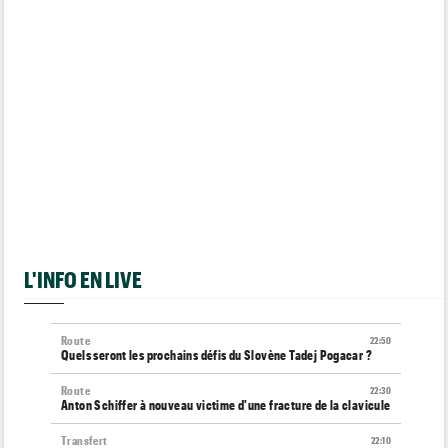
L'INFO EN LIVE
Route
22:50
Quels seront les prochains défis du Slovène Tadej Pogacar ?
Route
22:30
Anton Schiffer à nouveau victime d'une fracture de la clavicule
Transfert
22:10