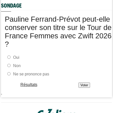
Tour de France Femmes
17:42
SONDAGE
Kasia Niewiadoma fait coup double sur la 7e étape
Tour de Pologne
17:28
Pauline Ferrand-Prévot peut-elle
Joao Almeida a abandonné après une nouvelle chute
conserver son titre sur le Tour de
France Femmes avec Zwift 2026
?
Oui
Non
Ne se prononce pas
Résultats
-