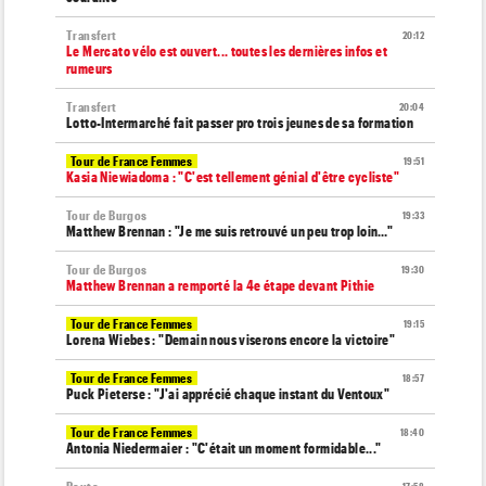
Transfert
20:12
Le Mercato vélo est ouvert... toutes les dernières infos et
rumeurs
Transfert
20:04
Lotto-Intermarché fait passer pro trois jeunes de sa formation
Tour de France Femmes
19:51
Kasia Niewiadoma : "C'est tellement génial d'être cycliste"
Tour de Burgos
19:33
Matthew Brennan : "Je me suis retrouvé un peu trop loin…"
Tour de Burgos
19:30
Matthew Brennan a remporté la 4e étape devant Pithie
Tour de France Femmes
19:15
Lorena Wiebes : "Demain nous viserons encore la victoire"
Tour de France Femmes
18:57
Puck Pieterse : "J'ai apprécié chaque instant du Ventoux"
Tour de France Femmes
18:40
Antonia Niedermaier : "C'était un moment formidable..."