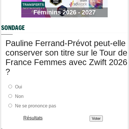
TRANSFERTS
Tour de France Femmes
Féminins 2026 - 2027
13:36
Marlen Reusser, maillot jaune : "Le Mont Ventoux, on verra"
Agenda
13:13
SONDAGE
Le Tour Femmes, Pologne, Burgos… le programme de la fin de
semaine
Pauline Ferrand-Prévot peut-elle
conserver son titre sur le Tour de
France Femmes avec Zwift 2026
?
Oui
Non
Ne se prononce pas
Résultats
-