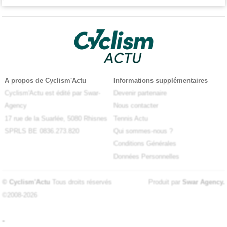
A propos de Cyclism'Actu
Informations supplémentaires
Cyclism'Actu est édité par Swar-
Devenir partenaire
Agency
Nous contacter
17 rue de la Suarlée, 5080 Rhisnes
Tennis Actu
SPRLS BE 0836.273.820
Qui sommes-nous ?
Conditions Générales
Données Personnelles
© Cyclism'Actu
Tous droits réservés
Produit par
Swar Agency
.
©2008-2026
-