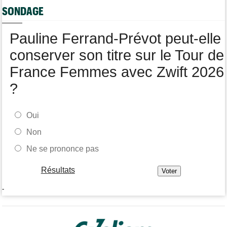
SONDAGE
Tour de France Femmes
05/08
Demi Vollering la 5e étape ! Ferrand-Prévot perd tout
Pauline Ferrand-Prévot peut-elle
Tour de Pologne
05/08
Jonathan Milan : "Je suis content d'avoir Magnier comme rival"
conserver son titre sur le Tour de
France Femmes avec Zwift 2026
?
Oui
Non
Ne se prononce pas
Résultats
-