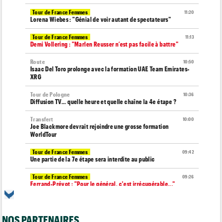
Tour de France Femmes
11:20
Lorena Wiebes : "Génial de voir autant de spectateurs"
Tour de France Femmes
11:13
Demi Vollering : "Marlen Reusser n’est pas facile à battre"
Route
10:50
Isaac Del Toro prolonge avec la formation UAE Team Emirates-
XRG
Tour de Pologne
10:36
Diffusion TV... quelle heure et quelle chaîne la 4e étape ?
Transfert
10:00
Joe Blackmore devrait rejoindre une grosse formation
WorldTour
Tour de France Femmes
09:42
Une partie de la 7e étape sera interdite au public
Tour de France Femmes
09:26
Ferrand-Prévot : "Pour le général, c'est irrécupérable..."
Média
08:25
Les vidéos de cyclisme sur Dailymotion : Cyclism'Actu TV
NOS PARTENAIRES