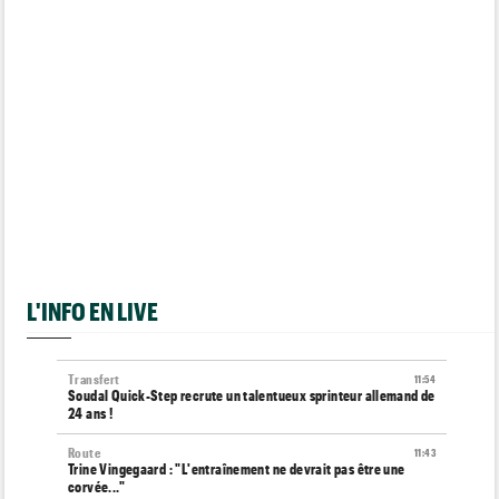
L'INFO EN LIVE
Transfert
11:54
Soudal Quick-Step recrute un talentueux sprinteur allemand de
24 ans !
Route
11:43
Trine Vingegaard : "L'entraînement ne devrait pas être une
corvée..."