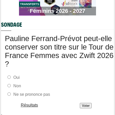
TRANSFERTS
Route
08/08
Robert Gesink : "Le cyclisme moderne est beaucoup plus
Féminins 2026 - 2027
propre..."
Tour de Pologne
08/08
SONDAGE
Joao Almeida a dû abandonner après une chute
Pauline Ferrand-Prévot peut-elle
conserver son titre sur le Tour de
France Femmes avec Zwift 2026
?
Oui
Non
Ne se prononce pas
Résultats
-