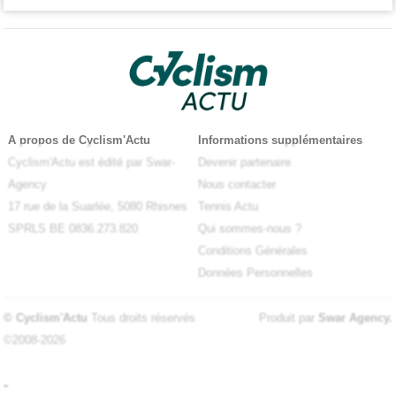
A propos de Cyclism'Actu
Informations supplémentaires
Cyclism'Actu est édité par Swar-
Devenir partenaire
Agency
Nous contacter
17 rue de la Suarlée, 5080 Rhisnes
Tennis Actu
SPRLS BE 0836.273.820
Qui sommes-nous ?
Conditions Générales
Données Personnelles
© Cyclism'Actu
Tous droits réservés
Produit par
Swar Agency
.
©2008-2026
-