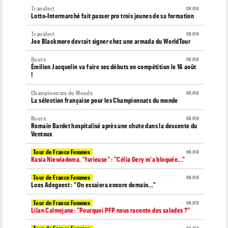
Transfert
08/08
Lotto-Intermarché fait passer pro trois jeunes de sa formation
Transfert
08/08
Joe Blackmore devrait signer chez une armada du WorldTour
Route
08/08
Émilien Jacquelin va faire ses débuts en compétition le 16 août
!
Championnats du Monde
08/08
La sélection française pour les Championnats du monde
Route
08/08
Romain Bardet hospitalisé après une chute dans la descente du
Ventoux
Tour de France Femmes
08/08
Kasia Niewiadoma, "furieuse" : "Célia Gery m'a bloquée..."
Tour de France Femmes
08/08
Loes Adegeest : "On essaiera encore demain..."
Tour de France Femmes
08/08
Lilan Calmejane: "Pourquoi PFP nous raconte des salades ?"