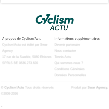
A propos de Cyclism'Actu
Informations supplémentaires
Cyclism'Actu est édité par Swar-
Devenir partenaire
Agency
Nous contacter
17 rue de la Suarlée, 5080 Rhisnes
Tennis Actu
SPRLS BE 0836.273.820
Qui sommes-nous ?
Conditions Générales
Données Personnelles
© Cyclism'Actu
Tous droits réservés
Produit par
Swar Agency
.
©2008-2026
-