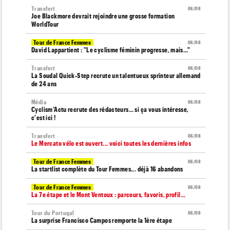
Transfert
06/08
Joe Blackmore devrait rejoindre une grosse formation
WorldTour
Tour de France Femmes
06/08
David Lappartient : "Le cyclisme féminin progresse, mais…"
Transfert
06/08
La Soudal Quick-Step recrute un talentueux sprinteur allemand
de 24 ans
Média
06/08
Cyclism’Actu recrute des rédacteurs… si ça vous intéresse,
c'est ici !
Transfert
06/08
Le Mercato vélo est ouvert... voici toutes les dernières infos
Tour de France Femmes
06/08
La startlist complète du Tour Femmes... déjà 16 abandons
Tour de France Femmes
06/08
La 7e étape et le Mont Ventoux : parcours, favoris, profil…
Tour du Portugal
06/08
La surprise Francisco Campos remporte la 1ère étape