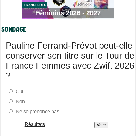
TRANSFERTS
Tour de Pologne
06/08
Bart Lemmen fait coup double sur la 4e étape, UAE déçoit !
Féminins 2026 - 2027
Média
06/08
Votre abonnement à Cyclism'Actu sans pub ni pop up : 9,99€
SONDAGE
pour 1 an
Tour de Burgos
06/08
Pauline Ferrand-Prévot peut-elle
Felix Gall remporte la 3e étape et prend les commandes du
général
conserver son titre sur le Tour de
France Femmes avec Zwift 2026
?
Oui
Non
Ne se prononce pas
Résultats
-