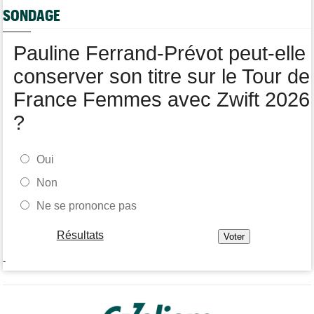
Tour de France Femmes
12:12
SONDAGE
Parcours, favoris, profil… La 7e étape et le Mont Ventoux !
Pauline Ferrand-Prévot peut-elle
conserver son titre sur le Tour de
France Femmes avec Zwift 2026
?
Oui
Non
Ne se prononce pas
Résultats
-