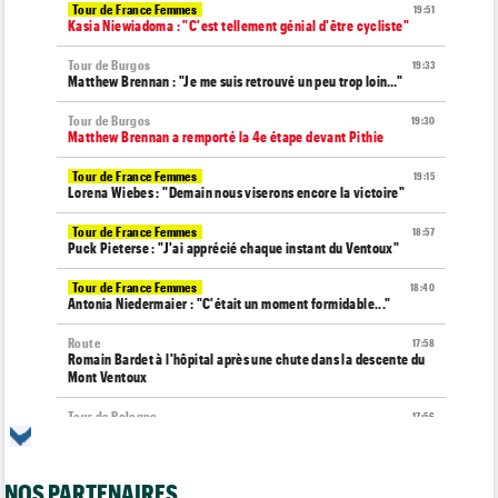
Tour de France Femmes
19:51
Kasia Niewiadoma : "C'est tellement génial d'être cycliste"
Tour de Burgos
19:33
Matthew Brennan : "Je me suis retrouvé un peu trop loin…"
Tour de Burgos
19:30
Matthew Brennan a remporté la 4e étape devant Pithie
Tour de France Femmes
19:15
Lorena Wiebes : "Demain nous viserons encore la victoire"
Tour de France Femmes
18:57
Puck Pieterse : "J'ai apprécié chaque instant du Ventoux"
Tour de France Femmes
18:40
Antonia Niedermaier : "C'était un moment formidable..."
Route
17:58
Romain Bardet à l'hôpital après une chute dans la descente du
Mont Ventoux
Tour de Pologne
17:56
Jan Christen : "J'ai dû me retenir pour ne pas attaquer trop tôt"
Tour de France Femmes
17:42
NOS PARTENAIRES
Kasia Niewiadoma fait coup double sur la 7e étape