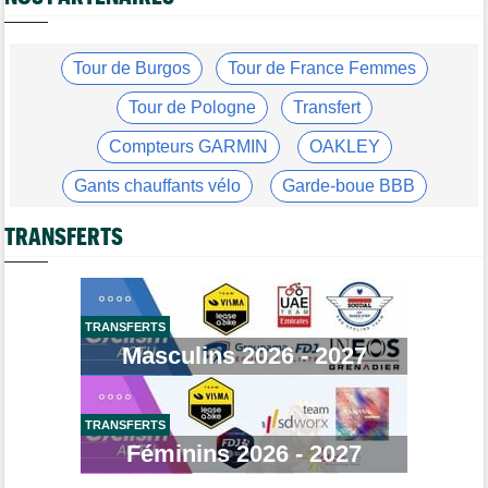
Tour de Pologne
17:28
Joao Almeida a abandonné après une nouvelle chute
Tour de Burgos
Tour de France Femmes
Média
17:03
L'abonnement à Cyclism'Actu sans pub ni pop up : 9,99€ pour 1
Tour de Pologne
Transfert
an
Compteurs GARMIN
OAKLEY
Média
16:38
Les vidéos cyclisme sont sur Dailymotion : Cyclism'Actu TV
Gants chauffants vélo
Garde-boue BBB
Tour de Pologne
16:33
Casque ABUS
Jeu de Vélo
Jan Christen s'offre la 5e étape, trois français dans le top 5
TRANSFERTS
Brassard Fréquence Cardiaque
Tour de France Femmes
16:24
La startlist complète du Tour Femmes... déjà 16 abandons
Tour de France Femmes
13:52
TRANSFERTS
Puck Pieterse : "Je vise le maillot à pois..."
Masculins 2026 - 2027
Tour de France Femmes
13:36
Marlen Reusser, maillot jaune : "Le Mont Ventoux, on verra"
TRANSFERTS
Agenda
13:13
Le Tour Femmes, Pologne, Burgos… le programme de la fin de
Féminins 2026 - 2027
semaine