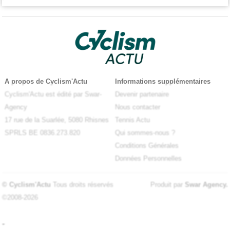
A propos de Cyclism'Actu
Informations supplémentaires
Cyclism'Actu est édité par Swar-
Devenir partenaire
Agency
Nous contacter
17 rue de la Suarlée, 5080 Rhisnes
Tennis Actu
SPRLS BE 0836.273.820
Qui sommes-nous ?
Conditions Générales
Données Personnelles
© Cyclism'Actu
Tous droits réservés
Produit par
Swar Agency
.
©2008-2026
-