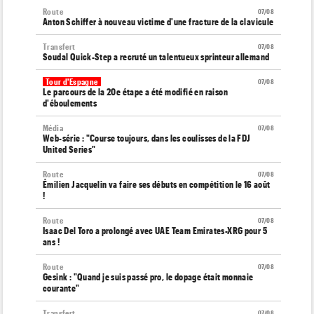
Route
07/08
Anton Schiffer à nouveau victime d'une fracture de la clavicule
Transfert
07/08
Soudal Quick-Step a recruté un talentueux sprinteur allemand
Tour d'Espagne
07/08
Le parcours de la 20e étape a été modifié en raison
d'éboulements
Média
07/08
Web-série : "Course toujours, dans les coulisses de la FDJ
United Series"
Route
07/08
Émilien Jacquelin va faire ses débuts en compétition le 16 août
!
Route
07/08
Isaac Del Toro a prolongé avec UAE Team Emirates-XRG pour 5
ans !
Route
07/08
Gesink : "Quand je suis passé pro, le dopage était monnaie
courante"
Transfert
07/08