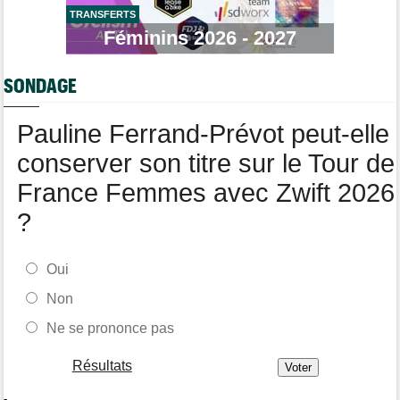
TRANSFERTS
Tour de Pologne
07/08
Féminins 2026 - 2027
Jan Christen : "J'ai dû me retenir pour ne pas attaquer trop tôt"
Tour de France Femmes
07/08
SONDAGE
Kasia Niewiadoma fait coup double sur la 7e étape
Tour de Pologne
07/08
Pauline Ferrand-Prévot peut-elle
Joao Almeida a abandonné après une nouvelle chute
conserver son titre sur le Tour de
France Femmes avec Zwift 2026
?
Oui
Non
Ne se prononce pas
Résultats
-