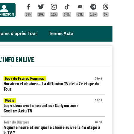
Menu
Facebook
Twitter
Instagram
Tik Tok
Youtube
Dailymotion
Threads
NNEXION
89k
29k
12k
6.5k
53k
1.5k
3k
riums d'après Tour
Tennis Actu
L'INFO EN LIVE
Tour de France Femmes
08:49
Horaires et chaînes… La diffusion TV de la 7e étape du
Tour
Média
08:25
Les vidéos cyclisme sont sur Dailymotion :
Cyclism'Actu TV
Tour de Burgos
07:56
A quelle heure et sur quelle chaîne suivre la 4e étape à
la TV ?