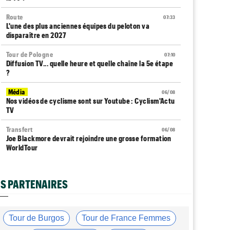
Route
07:33
L'une des plus anciennes équipes du peloton va
disparaître en 2027
Tour de Pologne
07:10
Diffusion TV... quelle heure et quelle chaîne la 5e étape
?
Média
06/08
Nos vidéos de cyclisme sont sur Youtube : Cyclism'Actu
TV
Transfert
06/08
Joe Blackmore devrait rejoindre une grosse formation
WorldTour
Tour de France Femmes
06/08
David Lappartient : "Le cyclisme féminin progresse,
S PARTENAIRES
mais…"
Transfert
06/08
La Soudal Quick-Step recrute un talentueux sprinteur
Tour de Burgos
Tour de France Femmes
allemand de 24 ans