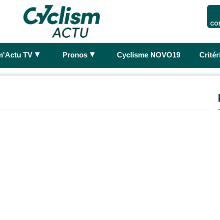
CO
►
►
m'Actu TV
Pronos
Cyclisme NOVO19
Crité