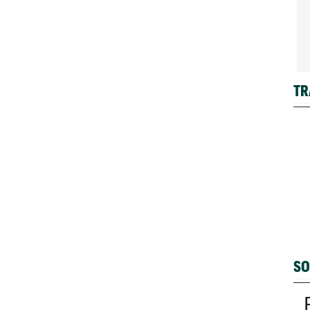
TR
SO