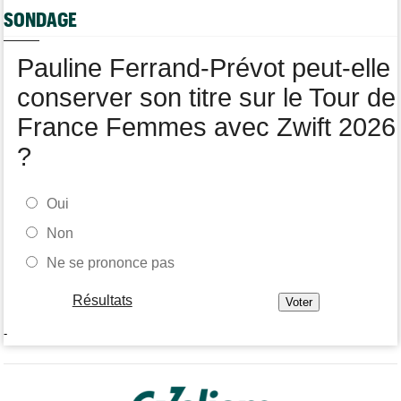
Lotto-Intermarché fait passer pro trois jeunes de sa formation
SONDAGE
Tour de Burgos
07/08
Matthew Brennan : "Je me suis retrouvé un peu trop loin…"
Pauline Ferrand-Prévot peut-elle
conserver son titre sur le Tour de
France Femmes avec Zwift 2026
?
Oui
Non
Ne se prononce pas
Résultats
-