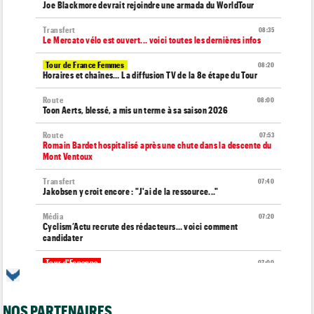
Joe Blackmore devrait rejoindre une armada du WorldTour
Transfert
08:35
Le Mercato vélo est ouvert... voici toutes les dernières infos
Tour de France Femmes
08:20
Horaires et chaînes… La diffusion TV de la 8e étape du Tour
Route
08:00
Toon Aerts, blessé, a mis un terme à sa saison 2026
Route
07:53
Romain Bardet hospitalisé après une chute dans la descente du
Mont Ventoux
Transfert
07:40
Jakobsen y croit encore : "J'ai de la ressource..."
Média
07:20
Cyclism’Actu recrute des rédacteurs… voici comment
candidater
Tour d'Espagne
07:00
Le parcours de la 20e étape modifié en raison d'éboulements
Tour de Burgos
07:00
NOS PARTENAIRES
A quelle heure et sur quelle chaîne suivre la 5e étape à la TV ?