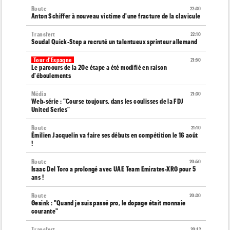
Route
22:30
Anton Schiffer à nouveau victime d'une fracture de la clavicule
Transfert
22:10
Soudal Quick-Step a recruté un talentueux sprinteur allemand
Tour d'Espagne
21:50
Le parcours de la 20e étape a été modifié en raison
d'éboulements
Média
21:30
Web-série : "Course toujours, dans les coulisses de la FDJ
United Series"
Route
21:10
Émilien Jacquelin va faire ses débuts en compétition le 16 août
!
Route
20:50
Isaac Del Toro a prolongé avec UAE Team Emirates-XRG pour 5
ans !
Route
20:30
Gesink : "Quand je suis passé pro, le dopage était monnaie
courante"
Transfert
20:12