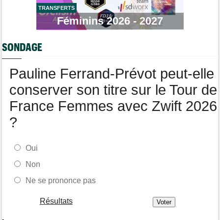
TRANSFERTS
Tour de Pologne
17:56
Féminins 2026 - 2027
Jan Christen : "J'ai dû me retenir pour ne pas attaquer trop tôt"
Tour de France Femmes
17:42
SONDAGE
Kasia Niewiadoma fait coup double sur la 7e étape
Tour de Pologne
17:28
Pauline Ferrand-Prévot peut-elle
Joao Almeida a abandonné après une nouvelle chute
conserver son titre sur le Tour de
France Femmes avec Zwift 2026
?
Oui
Non
Ne se prononce pas
Résultats
-