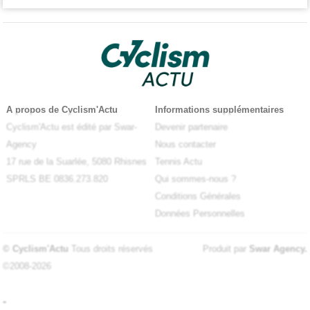
A propos de Cyclism'Actu
Informations supplémentaires
Cyclism'Actu est édité par Swar-
Devenir partenaire
Agency
Nous contacter
17 rue de la Suarlée, 5080 Rhisnes
Tennis Actu
SPRLS BE 0836.273.820
Qui sommes-nous ?
Conditions Générales
Données Personnelles
© Cyclism'Actu
Tous droits réservés
Produit par
Swar Agency
.
©2008-2026
-