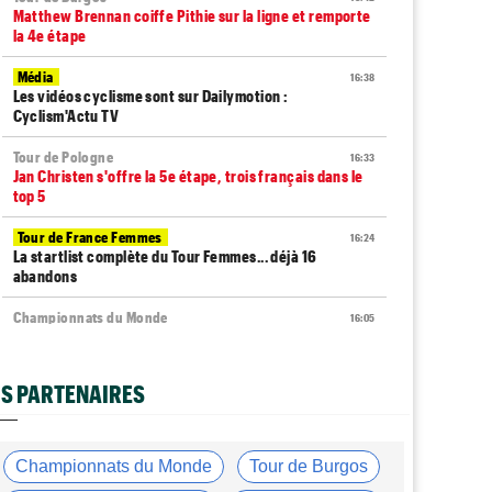
Matthew Brennan coiffe Pithie sur la ligne et remporte
la 4e étape
Média
16:38
Les vidéos cyclisme sont sur Dailymotion :
Cyclism'Actu TV
Tour de Pologne
16:33
Jan Christen s'offre la 5e étape, trois français dans le
top 5
Tour de France Femmes
16:24
La startlist complète du Tour Femmes... déjà 16
abandons
Championnats du Monde
16:05
La sélection française pour les Championnats du
monde !
S PARTENAIRES
Transfert
15:47
Joe Blackmore devrait rejoindre une grosse équipe
WorldTour
Championnats du Monde
Tour de Burgos
Route
15:19