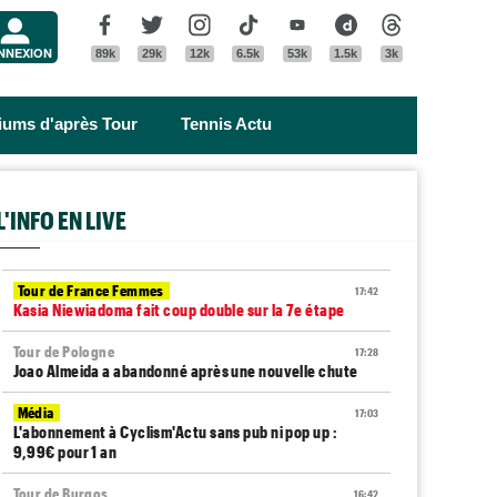
Menu
Facebook
Twitter
Instagram
Tik Tok
Youtube
Dailymotion
Threads
NNEXION
89k
29k
12k
6.5k
53k
1.5k
3k
riums d'après Tour
Tennis Actu
L'INFO EN LIVE
Tour de France Femmes
17:42
Kasia Niewiadoma fait coup double sur la 7e étape
Tour de Pologne
17:28
Joao Almeida a abandonné après une nouvelle chute
Média
17:03
L'abonnement à Cyclism'Actu sans pub ni pop up :
9,99€ pour 1 an
Tour de Burgos
16:42