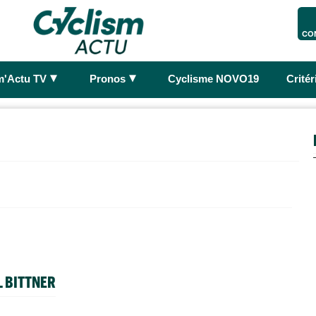
CO
►
►
m'Actu TV
Pronos
Cyclisme NOVO19
Crité
L BITTNER