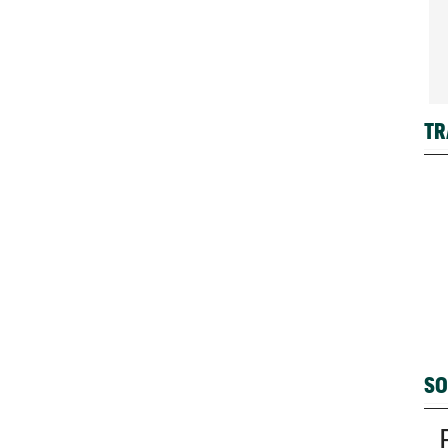
TR
SO