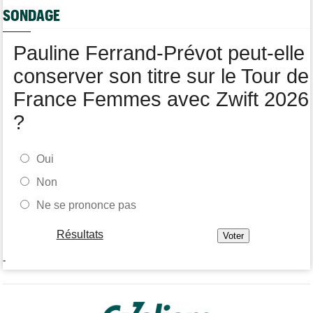
Puck Pieterse : "L’ascension du Ventoux était incroyable"
SONDAGE
Tour de France Femmes
09:19
Kasia Niewiadoma : "Je ressens juste une immense gratitude"
Pauline Ferrand-Prévot peut-elle
conserver son titre sur le Tour de
France Femmes avec Zwift 2026
?
Oui
Non
Ne se prononce pas
Résultats
-