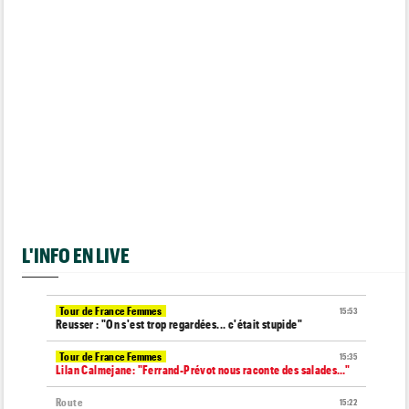
L'INFO EN LIVE
Tour de France Femmes
15:53
Reusser : "On s'est trop regardées... c'était stupide"
Tour de France Femmes
15:35
Lilan Calmejane: "Ferrand-Prévot nous raconte des salades…"
Route
15:22