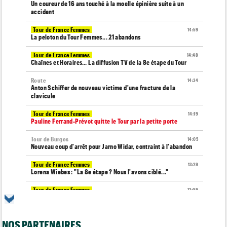
Un coureur de 16 ans touché à la moelle épinière suite à un
accident
Tour de France Femmes
14:59
La peloton du Tour Femmes... 21 abandons
Tour de France Femmes
14:48
Chaînes et Horaires… La diffusion TV de la 8e étape du Tour
Route
14:34
Anton Schiffer de nouveau victime d'une fracture de la
clavicule
Tour de France Femmes
14:19
Pauline Ferrand-Prévot quitte le Tour par la petite porte
Tour de Burgos
14:05
Nouveau coup d'arrêt pour Jarno Widar, contraint à l'abandon
Tour de France Femmes
13:29
Lorena Wiebes : "La 8e étape ? Nous l'avons ciblé..."
Tour de France Femmes
13:09
Antonia Niedermaier : "Kasia ? J’ai toujours cru en elle"
Média
12:46
NOS PARTENAIRES
Cyclism’Actu recrute des rédacteurs… voici comment