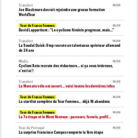
Transfert
06/08
Joe Blackmore devrait rejoindre une grosse formation
WorldTour
Tour de France Femmes
06/08
David Lappartient : "Le cyclisme féminin progresse, mais…"
Transfert
06/08
La Soudal Quick-Step recrute un talentueux sprinteur allemand
de 24 ans
Média
06/08
Cyclism’Actu recrute des rédacteurs… si ça vous intéresse,
c'est ici !
Transfert
06/08
Le Mercato vélo est ouvert... voici toutes les dernières infos
Tour de France Femmes
06/08
La startlist complète du Tour Femmes... déjà 16 abandons
Tour de France Femmes
06/08
La 7e étape et le Mont Ventoux : parcours, favoris, profil…
Tour du Portugal
06/08
La surprise Francisco Campos remporte la 1ère étape