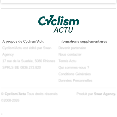
A propos de Cyclism'Actu
Informations supplémentaires
Cyclism'Actu est édité par Swar-
Devenir partenaire
Agency
Nous contacter
17 rue de la Suarlée, 5080 Rhisnes
Tennis Actu
SPRLS BE 0836.273.820
Qui sommes-nous ?
Conditions Générales
Données Personnelles
© Cyclism'Actu
Tous droits réservés
Produit par
Swar Agency
.
©2008-2026
-