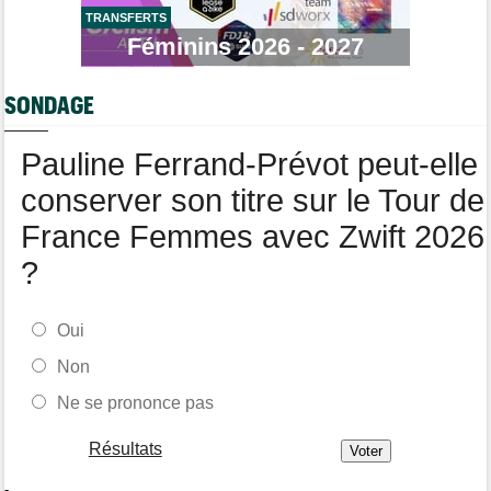
TRANSFERTS
Tour de Pologne
06/08
Bart Lemmen fait coup double sur la 4e étape, UAE déçoit !
Féminins 2026 - 2027
Média
06/08
Votre abonnement à Cyclism'Actu sans pub ni pop up : 9,99€
SONDAGE
pour 1 an
Tour de Burgos
06/08
Pauline Ferrand-Prévot peut-elle
Felix Gall remporte la 3e étape et prend les commandes du
général
conserver son titre sur le Tour de
France Femmes avec Zwift 2026
?
Oui
Non
Ne se prononce pas
Résultats
-