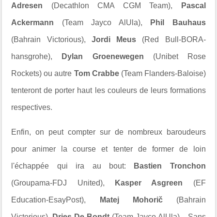
Adresen
(Decathlon CMA CGM Team),
Pascal
Ackermann
(Team Jayco AlUla),
Phil Bauhaus
(Bahrain Victorious),
Jordi Meus
(Red Bull-BORA-
hansgrohe),
Dylan Groenewegen
(Unibet Rose
Rockets) ou autre
Tom Crabbe
(Team Flanders-Baloise)
tenteront de porter haut les couleurs de leurs formations
respectives.
Enfin, on peut compter sur de nombreux baroudeurs
pour animer la course et tenter de former de loin
l'échappée qui ira au bout:
Bastien Tronchon
(Groupama-FDJ United),
Kasper Asgreen
(EF
Education-EsayPost),
Matej Mohorič
(Bahrain
Victorious),
Dries De Bondt
(Team Jayco AlUla)... Sans