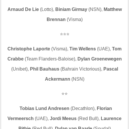
Arnaud De Lie
(Lotto),
Biniam Girmay
(NSN),
Matthew
Brennan
(Visma)
⭐⭐⭐
Christophe Laporte
(Visma),
Tim Wellens
(UAE),
Tom
Crabbe
(Team Flanders-Baloise),
Dylan Groenewegen
(Unibet),
Phil Bauhaus
(Bahrain Victorious),
Pascal
Ackermann
(NSN)
⭐⭐
Tobias Lund Andresen
(Decathlon),
Florian
Vermeersch
(UAE),
Jordi Meeus
(Red Bull),
Laurence
Pithie
(Red Bull),
Dylan van Baarle
(Soudal)