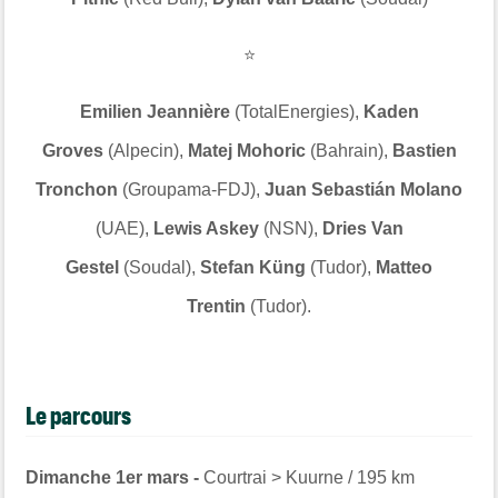
⭐
Emilien Jeannière
(TotalEnergies),
Kaden
Groves
(Alpecin),
Matej Mohoric
(Bahrain),
Bastien
Tronchon
(Groupama-FDJ),
Juan Sebastián Molano
(UAE),
Lewis Askey
(NSN),
Dries Van
Gestel
(Soudal),
Stefan Küng
(Tudor),
Matteo
Trentin
(Tudor).
Le parcours
Dimanche 1er mars -
Courtrai > Kuurne / 195 km