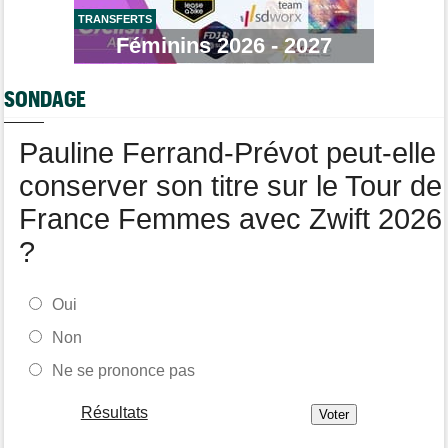
Lorena Wiebes va ramener le maillot vert à Nice !
TRANSFERTS
Tour de Pologne
Féminins 2026 - 2027
09/08
Stefan Küng la 7e étape, Brenner le général... jackpot pour
Tudor
SONDAGE
Route
09/08
Romain Bardet hospitalisé après une chute dans la descente du
Mont Ventoux
Pauline Ferrand-Prévot peut-elle
conserver son titre sur le Tour de
France Femmes avec Zwift 2026
?
Oui
Non
Ne se prononce pas
Résultats