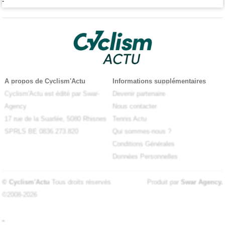
-
A propos de Cyclism'Actu
Informations supplémentaires
Cyclism'Actu est édité par Swar-
Devenir partenaire
Agency
Nous contacter
17 rue de la Suarlée, 5080 Rhisnes
Tennis Actu
SPRLS BE 0836.273.820
Qui sommes-nous ?
Conditions Générales
Données Personnelles
© Cyclism'Actu
Tous droits réservés
Produit par
Swar Agency
.
©2008-2026
-