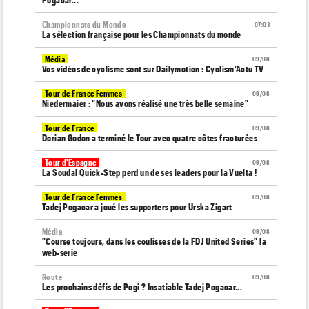
Pogacar...
Championnats du Monde
07:03
La sélection française pour les Championnats du monde
Média
09/08
Vos vidéos de cyclisme sont sur Dailymotion : Cyclism'Actu TV
Tour de France Femmes
09/08
Niedermaier : "Nous avons réalisé une très belle semaine"
Tour de France
09/08
Dorian Godon a terminé le Tour avec quatre côtes fracturées
Tour d'Espagne
09/08
La Soudal Quick-Step perd un de ses leaders pour la Vuelta !
Tour de France Femmes
09/08
Tadej Pogacar a joué les supporters pour Urska Zigart
Média
09/08
"Course toujours, dans les coulisses de la FDJ United Series" la
web-serie
Route
09/08
Les prochains défis de Pogi ? Insatiable Tadej Pogacar...