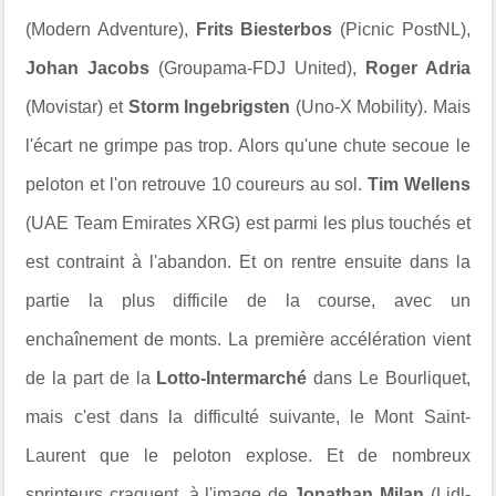
(Modern Adventure),
Frits Biesterbos
(Picnic PostNL),
Johan Jacobs
(Groupama-FDJ United),
Roger Adria
(Movistar) et
Storm Ingebrigsten
(Uno-X Mobility). Mais
l'écart ne grimpe pas trop. Alors qu'une chute secoue le
peloton et l'on retrouve 10 coureurs au sol.
Tim Wellens
(UAE Team Emirates XRG) est parmi les plus touchés et
est contraint à l'abandon. Et on rentre ensuite dans la
partie la plus difficile de la course, avec un
enchaînement de monts. La première accélération vient
de la part de la
Lotto-Intermarché
dans Le Bourliquet,
mais c'est dans la difficulté suivante, le Mont Saint-
Laurent que le peloton explose. Et de nombreux
sprinteurs craquent, à l'image de
Jonathan Milan
(Lidl-