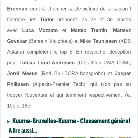
Brennan
vient là chercher sa 2e victoire de la saison !
Derrière, les
Tudor
prennent les 2e et 3e places
avec
Luca Mozzato
et
Matteo Trentin
.
Mattevz
Govekar
(Bahrain Victorious) et
Mike Teunissen
(XDS
Astana) complètent le top 5. En revanche, déception
pour
Tobias Lund Andresen
(Decathlon CMA CGM),
Jordi Meeus
(Red Bull-BORA-hansgrohe) et
Jasper
Philipsen
(Alpecin-Premier Tech), qui n'on pas su
trouver l'ouverture et qui terminent respectivement 7e,
10e et 18e.
Kuurne-Bruxelles-Kuurne - Classement général
A lire aussi...