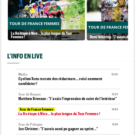
TOUR DE FRANCE FEMMES
TOUR DE FRANCE FEMM
La 8e étape à Nice… la plus longue du Tour
Femmes !
Demi Vollering : "J'aurais dû ess
L'INFO EN LIVE
Média
12:46
Cyclism’Actu recrute des rédacteurs… voici comment
candidater !
Tour de Burgos
12:24
Matthew Brennan : "J'avais l'impression de cuire de l'intérieur"
Tour de France Femmes
12:05
La 8e étape à Nice… la plus longue du Tour Femmes !
Tour de Pologne
11:50
Jan Christen : "J'aurais aussi pu gagner au sprint..."