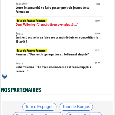
Transfert
11:28
Lotto-Intermarché va faire passer pro trois jeunes de sa
formation
Tour de France Femmes
11:04
Demi Vollering : "J'aurais dû essayer plus tôt..."
Route
10:56
Émilien Jacquelin va faire ses grands débuts en compétition le
16 août !
Tour de France Femmes
10:33
Reusser : "On s'est trop regardées... tellement stupide"
Route
09:57
Robert Gesink : "Le cyclisme moderne est beaucoup plus
propre..."
Tour de France Femmes
09:38
Puck Pieterse : "L’ascension du Ventoux était incroyable"
NOS PARTENAIRES
Tour de France Femmes
09:19
Kasia Niewiadoma : "Je ressens juste une immense gratitude"
Championnats du Monde
Tour d'Espagne
Tour de Burgos
09:00
Voici la sélection française pour les Championnats du monde