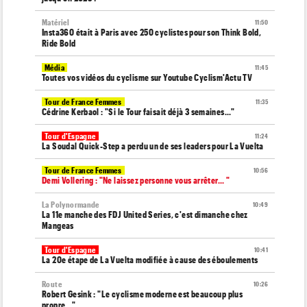
Matériel
11:50
Insta360 était à Paris avec 250 cyclistes pour son Think Bold,
Ride Bold
Média
11:45
Toutes vos vidéos du cyclisme sur Youtube Cyclism'Actu TV
Tour de France Femmes
11:35
Cédrine Kerbaol : "Si le Tour faisait déjà 3 semaines..."
Tour d'Espagne
11:24
La Soudal Quick-Step a perdu un de ses leaders pour La Vuelta
Tour de France Femmes
10:56
Demi Vollering : "Ne laissez personne vous arrêter... "
La Polynormande
10:49
La 11e manche des FDJ United Series, c'est dimanche chez
Mangeas
Tour d'Espagne
10:41
La 20e étape de La Vuelta modifiée à cause des éboulements
Route
10:26
Robert Gesink : "Le cyclisme moderne est beaucoup plus
propre..."