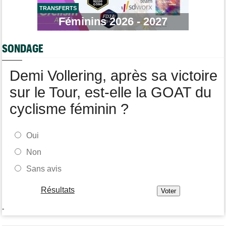
Transfert
08:26
Lotto-Intermarché a fait passer pro trois jeunes de sa formation
TRANSFERTS
Féminins 2026 - 2027
Transfert
08:07
Joe Blackmore devrait signer chez une armada du WorldTour
SONDAGE
Tour d'Espagne
08:00
Primoz Roglic pourrait manquer La Vuelta... pas remis de sa
chute
Demi Vollering, après sa victoire
sur le Tour, est-elle la GOAT du
cyclisme féminin ?
Oui
Non
Sans avis
Résultats
-