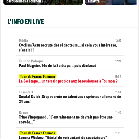
baroudeuses à Tournon ?
à battre"
L'INFO EN LIVE
Média
12:37
Cyclism’Actu recrute des rédacteurs… si cela vous intéresse,
c'est ici !
Tour de Pologne
12:25
Paul Magnier, 14e de la 3e étape... puis déclassé
Tour de France Femmes
12:04
La 6e étape… un terrain propice aux baroudeuses à Tournon ?
Transfert
11:54
Soudal Quick-Step recrute un talentueux sprinteur allemand de
24 ans !
Route
11:43
Trine Vingegaard : "L'entraînement ne devrait pas être une
corvée..."
Tour de France Femmes
11:20
Lorena Wiebes : "Génial de voir autant de spectateurs"