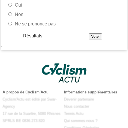
Oui
Non
Ne se prononce pas
Résultats
-
A propos de Cyclism'Actu
Informations supplémentaires
Cyclism'Actu est édité par Swar-
Devenir partenaire
Agency
Nous contacter
17 rue de la Suarlée, 5080 Rhisnes
Tennis Actu
SPRLS BE 0836.273.820
Qui sommes-nous ?
Conditions Générales