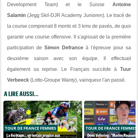
Development Team) et le Suisse
Antoine
Salamin
(Jegg Skil-DJR Academy Junioren). Le tracé de
la course comprenait 8 monts et 3 kms de pavés, de quoi
garantir une course offensive. Il s'agissait de la première
participation de
Simon Defrance
à l'épreuve pour sa
deuxième saison avec son équipe. Il effectuait
également sa reprise. Le Français succède à
Tuur
Verbeeck
(Lotto-Groupe Wanty), vainqueur l'an passé.
A LIRE AUSSI...
TOUR DE FRANCE FEMMES
TOUR DE FRANCE FEMMES
La 6e étape… un terrain propice aux
Demi Vollering : "Marlen Reusser n