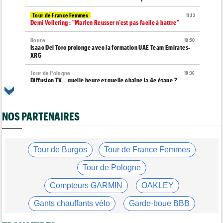
Tour de France Femmes
11:13
Demi Vollering : "Marlen Reusser n’est pas facile à battre"
Route
10:50
Isaac Del Toro prolonge avec la formation UAE Team Emirates-
XRG
Tour de Pologne
10:36
Diffusion TV... quelle heure et quelle chaîne la 4e étape ?
Transfert
10:00
Joe Blackmore devrait rejoindre une grosse formation
WorldTour
NOS PARTENAIRES
Tour de France Femmes
09:42
Une partie de la 7e étape sera interdite au public
Tour de Burgos
Tour de France Femmes
Tour de France Femmes
09:26
Ferrand-Prévot : "Pour le général, c'est irrécupérable..."
Tour de Pologne
Média
08:25
Compteurs GARMIN
OAKLEY
Les vidéos de cyclisme sur Dailymotion : Cyclism'Actu TV
Gants chauffants vélo
Garde-boue BBB
Tour de Burgos
07:56
A quelle heure et sur quelle chaîne suivre la 3e étape à la TV ?
Casque ABUS
Jeu de Vélo