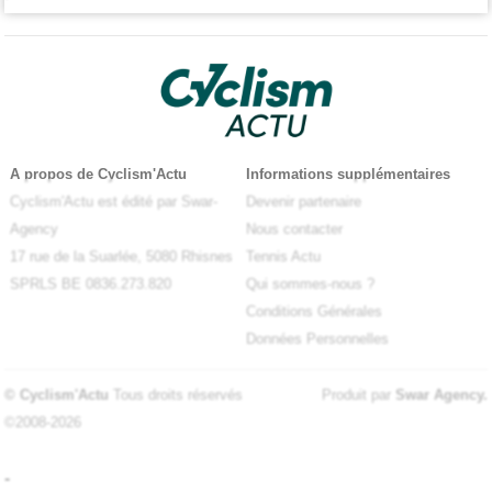
A propos de Cyclism'Actu
Informations supplémentaires
Cyclism'Actu est édité par Swar-
Devenir partenaire
Agency
Nous contacter
17 rue de la Suarlée, 5080 Rhisnes
Tennis Actu
SPRLS BE 0836.273.820
Qui sommes-nous ?
Conditions Générales
Données Personnelles
© Cyclism'Actu
Tous droits réservés
Produit par
Swar Agency
.
©2008-2026
-