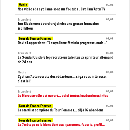
Média
06/08
Nos vidéos de cyclisme sont sur Youtube : Cyclism'Actu TV
Transfert
06/08
Joe Blackmore devrait rejoindre une grosse formation
WorldTour
Tour de France Femmes
06/08
David Lappartient : "Le cyclisme féminin progresse, mais…"
Transfert
06/08
La Soudal Quick-Step recrute un talentueux sprinteur allemand
de 24 ans
Média
06/08
Cyclism’Actu recrute des rédacteurs… si ça vous intéresse,
c'est ici !
Transfert
06/08
Le Mercato vélo est ouvert... voici toutes les dernières infos
Tour de France Femmes
06/08
La startlist complète du Tour Femmes... déjà 16 abandons
Tour de France Femmes
06/08
La 7e étape et le Mont Ventoux : parcours, favoris, profil…