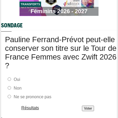
TRANSFERTS
Tour de France Femmes
06/08
Une portion de la 7e étape sera interdite au public
Féminins 2026 - 2027
Tour de Pologne
06/08
Bart Lemmen fait coup double sur la 4e étape, UAE déçoit !
SONDAGE
Média
06/08
Votre abonnement à Cyclism'Actu sans pub ni pop up : 9,99€
Pauline Ferrand-Prévot peut-elle
pour 1 an
conserver son titre sur le Tour de
France Femmes avec Zwift 2026
?
Oui
Non
Ne se prononce pas
Résultats
-