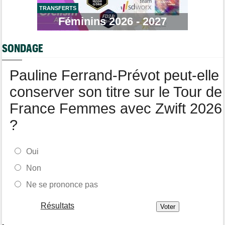
TRANSFERTS
Tour de Pologne
06/08
Bart Lemmen fait coup double sur la 4e étape, UAE déçoit !
Féminins 2026 - 2027
Média
06/08
Votre abonnement à Cyclism'Actu sans pub ni pop up : 9,99€
SONDAGE
pour 1 an
Tour de Burgos
06/08
Pauline Ferrand-Prévot peut-elle
Felix Gall remporte la 3e étape et prend les commandes du
général
conserver son titre sur le Tour de
France Femmes avec Zwift 2026
?
Oui
Non
Ne se prononce pas
Résultats
-