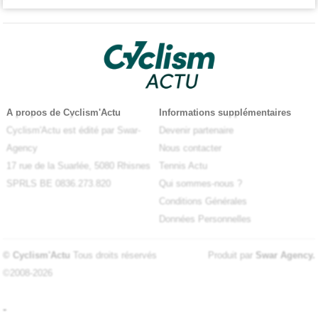
A propos de Cyclism'Actu
Informations supplémentaires
Cyclism'Actu est édité par Swar-
Devenir partenaire
Agency
Nous contacter
17 rue de la Suarlée, 5080 Rhisnes
Tennis Actu
SPRLS BE 0836.273.820
Qui sommes-nous ?
Conditions Générales
Données Personnelles
© Cyclism'Actu
Tous droits réservés
Produit par
Swar Agency
.
©2008-2026
-