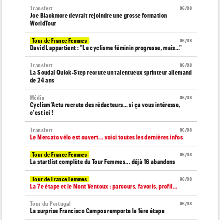
Transfert
06/08
Joe Blackmore devrait rejoindre une grosse formation
WorldTour
Tour de France Femmes
06/08
David Lappartient : "Le cyclisme féminin progresse, mais…"
Transfert
06/08
La Soudal Quick-Step recrute un talentueux sprinteur allemand
de 24 ans
Média
06/08
Cyclism’Actu recrute des rédacteurs… si ça vous intéresse,
c'est ici !
Transfert
06/08
Le Mercato vélo est ouvert... voici toutes les dernières infos
Tour de France Femmes
06/08
La startlist complète du Tour Femmes... déjà 16 abandons
Tour de France Femmes
06/08
La 7e étape et le Mont Ventoux : parcours, favoris, profil…
Tour du Portugal
06/08
La surprise Francisco Campos remporte la 1ère étape